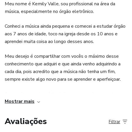
Meu nome é Kemily Valle, sou profissional na área da
música, especialmente no órgão eletrônico.
Conheci a música ainda pequena e comecei a estudar órgão
aos 7 anos de idade, toco na igreja desde os 10 anos e
aprendei muita coisa ao longo desses anos.
Meu desejo é compartilhar com vocês o máximo desse
conhecimento que adquiri e que ainda venho adquirindo a
cada dia, pois acredito que a música não tenha um fim,
sempre existe algo novo para se aprender e aperfeiçoar.
Sou professora de música à 6 anos e acredito que minha
Mostrar mais
missão seja ajudar o máximo de organistas e futuras
organistas a chegarem no nível que desejam na prática no
órgão.
Avaliações
Filtrar