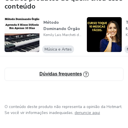
conteúdo
Método
T
Dominando Órgão
f
Kemily Lais Marcheti do Valle Santos
Música e Artes
Dúvidas frequentes
O conteúdo deste produto não representa a opinião da Hotmart.
Se você vir informações inadequadas,
denuncie aqui