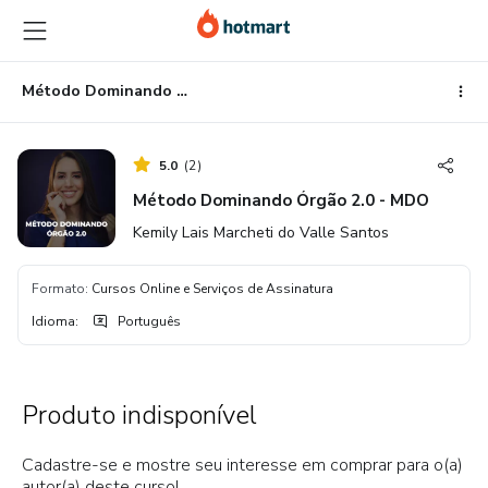
Ir
Ir
Ir
para
para
para
o
o
o
conteúdo
pagamento
rodapé
Método Dominando Órgão 2.0 - MDO
principal
5.0
(
2
)
Método Dominando Órgão 2.0 - MDO
Kemily Lais Marcheti do Valle Santos
Formato
:
Cursos Online e Serviços de Assinatura
Idioma
:
Português
Produto indisponível
Cadastre-se e mostre seu interesse em comprar para o(a)
autor(a) deste curso!