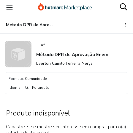
Ir
Ir
Ir
para
para
para
o
o
o
conteúdo
pagamento
rodapé
Método DPR de Aprovação Enem
principal
Método DPR de Aprovação Enem
Everton Camilo Ferreira Nerys
Formato
:
Comunidade
Idioma
:
Português
Produto indisponível
Cadastre-se e mostre seu interesse em comprar para o(a)
autor(a) deste curso!