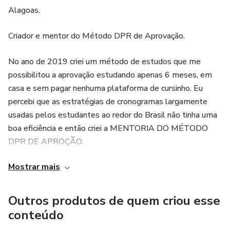
Alagoas.
Criador e mentor do Método DPR de Aprovação.
No ano de 2019 criei um método de estudos que me
possibilitou a aprovação estudando apenas 6 meses, em
casa e sem pagar nenhuma plataforma de cursinho. Eu
percebi que as estratégias de cronogramas largamente
usadas pelos estudantes ao redor do Brasil não tinha uma
boa eficiência e então criei a MENTORIA DO MÉTODO
DPR DE APROÇÃO.
Mostrar mais
A minha missão é facilitar a entrada na universidade de
pessoas que realmente desempenharão sua atividade
profissional com altruísmo. Quando você trabalho com
Outros produtos de quem criou esse
aquilo que ama você faz a diferença. Essa é minha meta:
conteúdo
que você realize o seu sonho e trabalhe com o que se