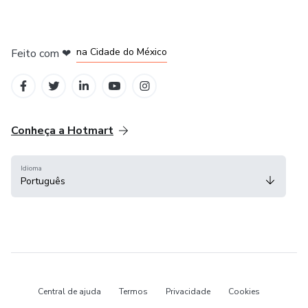
em Bogotá
em Amsterdam
em Madrid
na Cidade do México
Feito com
❤
em Belo Horizonte
Conheça a Hotmart
Idioma
Português
Central de ajuda
Termos
Privacidade
Cookies