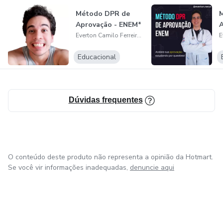
identifica. Assim, o bem, a solidariedade, a piedade e tudo
Método DPR de
que é bom terá mais espaço porque você não estará
Aprovação - ENEM*
A
trabalhando apenas pelo dinheiro e sim pelo bem e pela
Everton Camilo Ferreira Nerys
satisfação que a própria profissão lhe oferece.
Educacional
Dúvidas frequentes
O conteúdo deste produto não representa a opinião da Hotmart.
Se você vir informações inadequadas,
denuncie aqui