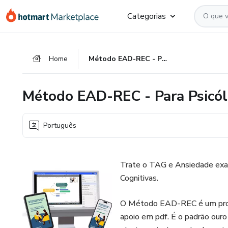
Ir
Ir
Ir
Categorias
para
para
para
o
o
o
conteúdo
pagamento
rodapé
Home
Método EAD-REC - Para Psicólogos e Terapeutas
principal
Método EAD-REC - Para Psicól
Português
Trate o TAG e Ansiedade exa
Cognitivas.
O Método EAD-REC é um proto
apoio em pdf. É o padrão ouro