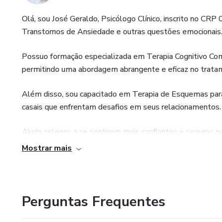
Olá, sou José Geraldo, Psicólogo Clínico, inscrito no CR
Transtornos de Ansiedade e outras questões emocionais
Possuo formação especializada em Terapia Cognitivo Co
permitindo uma abordagem abrangente e eficaz no trata
Além disso, sou capacitado em Terapia de Esquemas para 
casais que enfrentam desafios em seus relacionamentos.
Ajudo colegas a se sentirem mais confiantes e seguros pa
através dos meus serviços de supervisão, psicoterapia e 
Mostrar mais
cientificamente respaldados.
Perguntas Frequentes