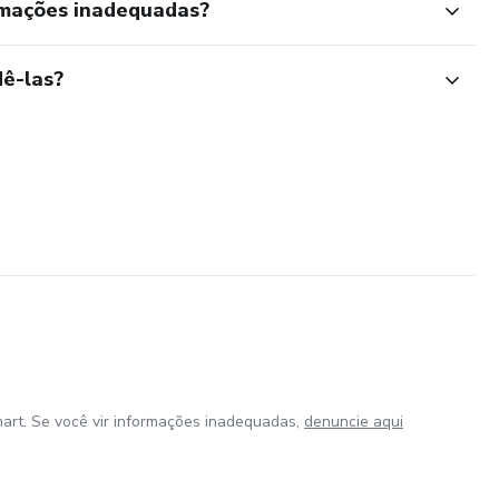
rmações inadequadas?
ê-las?
art. Se você vir informações inadequadas,
denuncie aqui