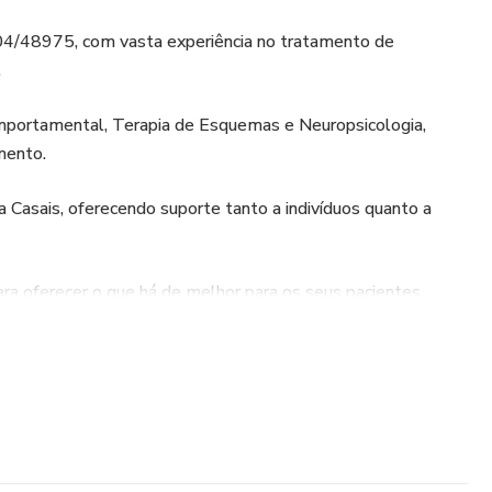
P 04/48975, com vasta experiência no tratamento de
.
mportamental, Terapia de Esquemas e Neuropsicologia,
mento.
Casais, oferecendo suporte tanto a indivíduos quanto a
ra oferecer o que há de melhor para os seus pacientes,
de recursos terapêuticos eficazes, com linguagem acessível e