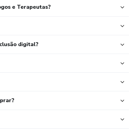
ogos e Terapeutas?
clusão digital?
mprar?