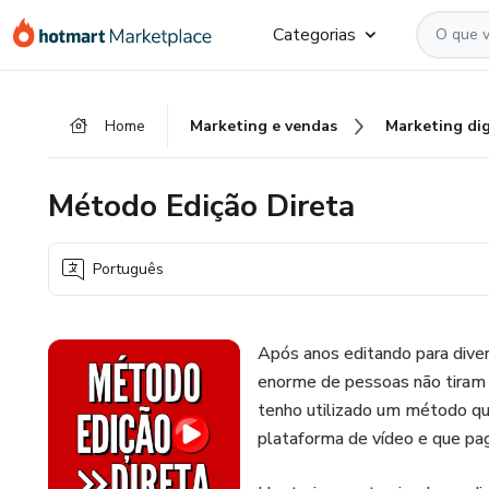
Ir
Ir
Ir
Categorias
para
para
para
o
o
o
conteúdo
pagamento
rodapé
Home
Marketing e vendas
Marketing dig
principal
Método Edição Direta
Português
Após anos editando para diver
enorme de pessoas não tiram 
tenho utilizado um método que
plataforma de vídeo e que pa