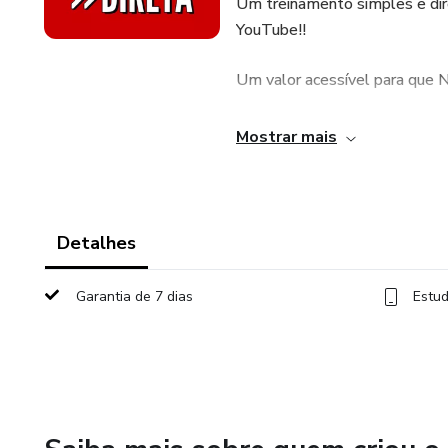
Um treinamento simples e dire
YouTube!!
Um valor acessível para que 
Este é o Método Edição Diret
Mostrar mais
essência da edição.
Editar de forma direta irá te 
com muito mais segurança e a
Detalhes
Garantia de 7 dias
Estud