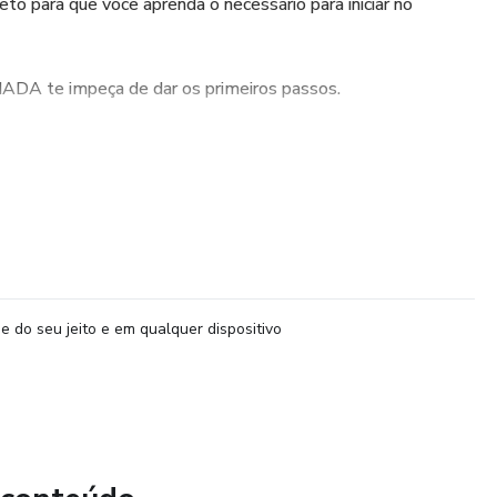
to para que você aprenda o necessário para iniciar no
NADA te impeça de dar os primeiros passos.
a. Que consiste em editar sem rodeios e executando a
dar base para no futuro implementar seu processo criativo
utoridade!
e do seu jeito e em qualquer dispositivo