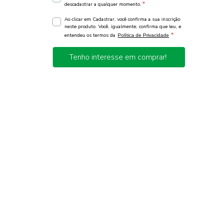
*
descadastrar a qualquer momento.
Ao clicar em Cadastrar, você confirma a sua inscrição
neste produto. Você, igualmente, confirma que leu, e
*
entendeu os termos da
Política de Privacidade
Tenho interesse em comprar!