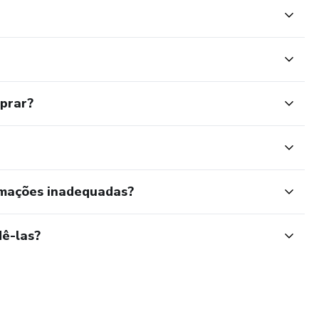
mprar?
rmações inadequadas?
ê-las?