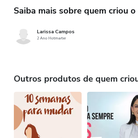
Um passo a passo claro e estr
Saiba mais sobre quem criou o
✅ AULAS COMPLETAS SO
Larissa Campos
Aprenda como funciona a cont
2 Ano Hotmarter
Domine as ferramentas e aplic
✅ ACOMPANHAMENTO SE
Outros produtos de quem crio
Diário alimentar: envio e anál
evolução.
Peso semanal: você envia seu
Medidas mensais: você tira 
sua evolução real.