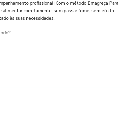
companhamento profissional! Com o método Emagreça Para
se alimentar corretamente, sem passar fome, sem efeito
ado às suas necessidades.
todo?
NALIZADA (até 90 minutos) - após realização de
ntir sua evolução.
os, quantidades de proteínas, carboidratos, gorduras e
plementação e medicação se necessário
3 MESES