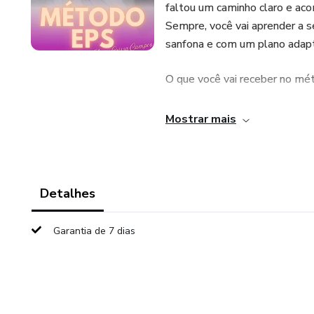
faltou um caminho claro e a
Sempre, você vai aprender a 
sanfona e com um plano adapt
O que você vai receber no mé
✅ 1 CONSULTA ONLINE PERSO
Mostrar mais
exames detalhados
Avaliação individual
Detalhes
Ajustes estratégicos para gara
Garantia de 7 dias
Definição do que comer, horári
calorias ideais para você, su
✅ PLANO DE AÇÃO PARA 