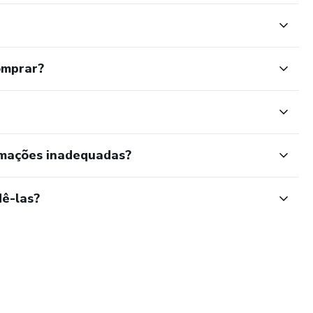
ra o dia-a-dia
omprar?
rmações inadequadas?
ê-las?