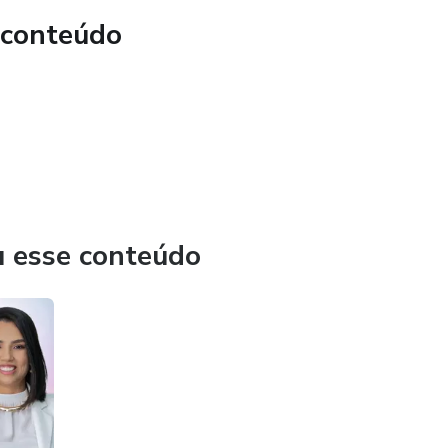
uturado para alcançar seus objetivos.
 conteúdo
BRE CONTAGEM DE MACRONUTRIENTES
agem de macros e calorias.
ativos que facilitam a sua alimentação.
MANAL PELO WHATSAPP
u esse conteúdo
ise semanal para corrigir erros antes que eles atrapalhem sua
 peso toda semana e juntos definimos uma nova meta.
suas medidas na primeira semana do mês para acompanharmos