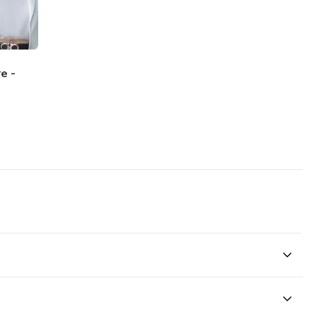
ro foco : pra você não desistir do processo!
 PARA FACILITAR SUA JORNADA
e -
aborosos e fáceis para seu dia a dia.
emana – para você não ter dúvidas sobre o que comer.
oidratos – aprenda a identificar e controlar os carboidratos
cimento – descubra como potencializar seus resultados com
arb – mantenha sua dieta sem abrir mão do prazer de um