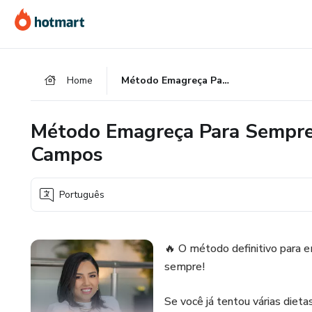
Ir
Ir
Ir
para
para
para
o
o
o
conteúdo
pagamento
rodapé
Home
Método Emagreça Para Sempre (EPS) - com Dra. Larissa Campos
principal
Método Emagreça Para Sempre 
Campos
Português
🔥 O método definitivo para 
sempre!
Se você já tentou várias diet