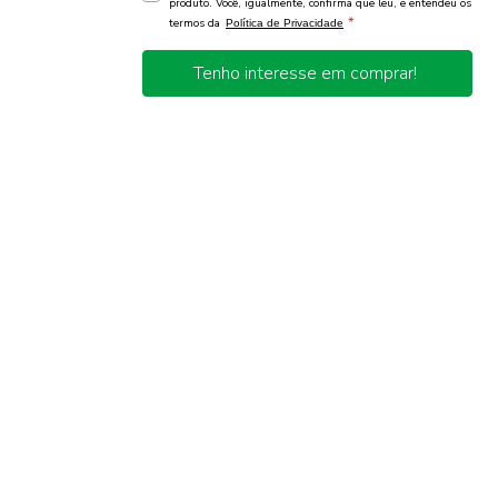
produto. Você, igualmente, confirma que leu, e entendeu os
*
termos da
Política de Privacidade
Tenho interesse em comprar!