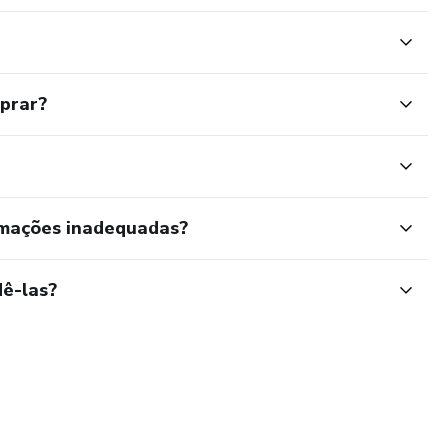
mprar?
rmações inadequadas?
ê-las?