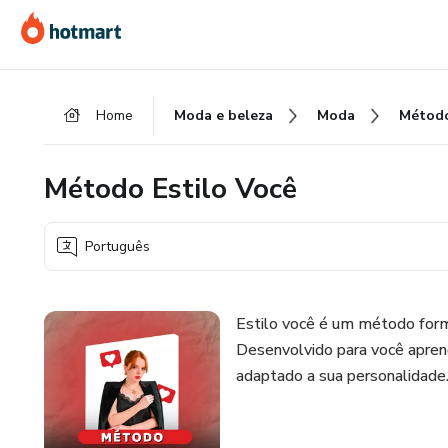
Ir
Ir
Ir
para
para
para
o
o
o
conteúdo
pagamento
rodapé
Home
Moda e beleza
Moda
Método
principal
Método Estilo Você
Português
Estilo você é um método form
Desenvolvido para você aprend
adaptado a sua personalidade