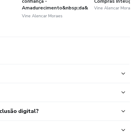
confiança -
Compras Intelige
Amadurecimento&nbsp;da&
Vine Alencar Moraes
...
Vine Alencar Moraes
clusão digital?