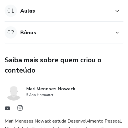
resgatar a sua atitude
01
Aulas
Aula 4 – Identificando seu paradigma de autoimagem,
crenças de merecimento e auto estima
02
Bônus
Aula 5 – Construindo uma Nova Imagem para você e uma
nova Verdade para sua vida amorosa
Aula 6 – Como aplicar no dia a dia essa mudança com bem
Saiba mais sobre quem criou o
estar, gratidão e felicidade
conteúdo
Aula 7 – Aplicação da nova crença e Rotina de
Manifestação diária
Mari Meneses Nowack
5 Ano Hotmarter
Aula 8 – Técnicas de Vibração, Atração e o Poder da
Repetição
Mari Meneses Nowack estuda Desenvolvimento Pessoal,
Bônus – Vida de Cinema, Planner para aplicação da rotina