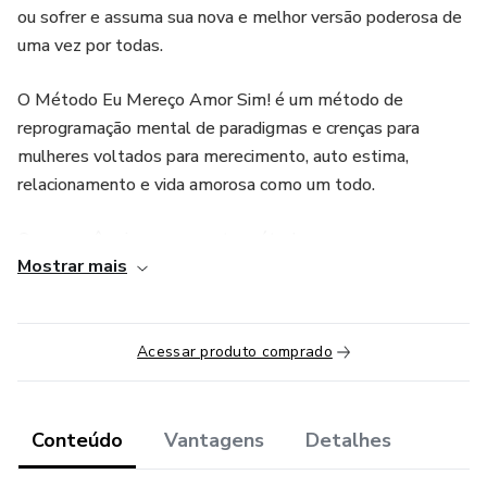
ou sofrer e assuma sua nova e melhor versão poderosa de
uma vez por todas.
O Método Eu Mereço Amor Sim! é um método de
reprogramação mental de paradigmas e crenças para
mulheres voltados para merecimento, auto estima,
relacionamento e vida amorosa como um todo.
O que você vai acessar neste método:
Mostrar mais
Aula 1 – Reprogramação Mental e Mentalidade de
Crescimento – O que é e Como aplicar
Acessar produto comprado
Aula 2 – Tríade do Eu: Corpo, Mente e Energia – Como usar
seus pensamentos a seu favor
Conteúdo
Vantagens
Detalhes
Aula 3 – Como decidir da melhor maneira para você e