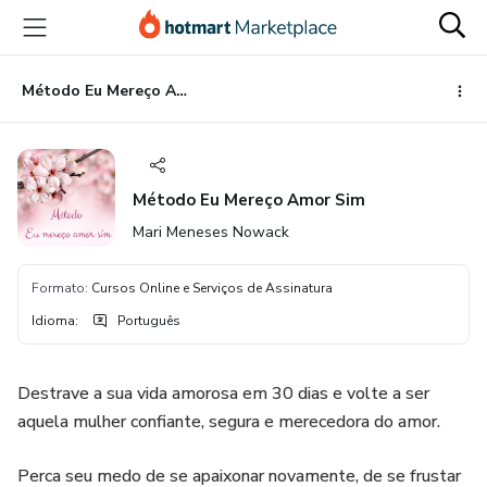
Ir
Ir
Ir
para
para
para
o
o
o
conteúdo
pagamento
rodapé
Método Eu Mereço Amor Sim
principal
Método Eu Mereço Amor Sim
Mari Meneses Nowack
Formato
:
Cursos Online e Serviços de Assinatura
Idioma
:
Português
Destrave a sua vida amorosa em 30 dias e volte a ser
aquela mulher confiante, segura e merecedora do amor.
Perca seu medo de se apaixonar novamente, de se frustar