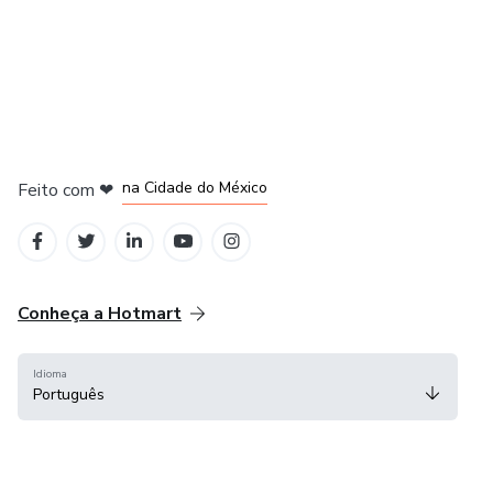
em Bogotá
em Amsterdam
em Madrid
na Cidade do México
Feito com
❤
em Belo Horizonte
Conheça a Hotmart
Idioma
Português