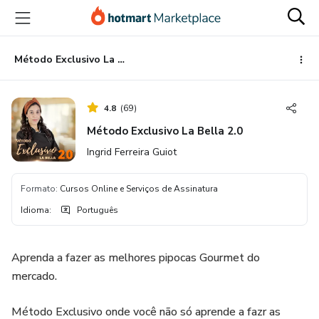
Ir
Ir
Ir
para
para
para
o
o
o
conteúdo
pagamento
rodapé
Método Exclusivo La Bella 2.0
principal
4.8
(
69
)
Método Exclusivo La Bella 2.0
Ingrid Ferreira Guiot
Formato
:
Cursos Online e Serviços de Assinatura
Idioma
:
Português
Aprenda a fazer as melhores pipocas Gourmet do
mercado.
Método Exclusivo onde você não só aprende a fazr as