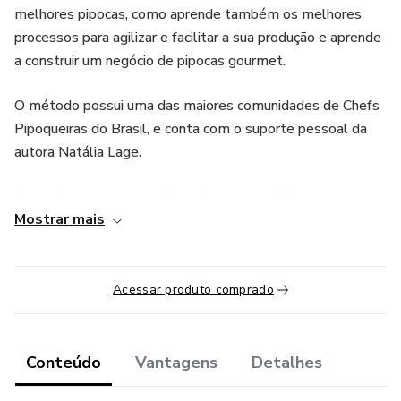
melhores pipocas, como aprende também os melhores
processos para agilizar e facilitar a sua produção e aprende
a construir um negócio de pipocas gourmet.
O método possui uma das maiores comunidades de Chefs
Pipoqueiras do Brasil, e conta com o suporte pessoal da
autora Natália Lage.
Aprenda os passos principais de uma verdadeira pipoca
Mostrar mais
gourmet:
-O estouro correto;
Acessar produto comprado
-A caramelização perfeita (3 tipos de caramelo);
-E a saborização irresistível (aprenda mais de 30 sabores).
Conteúdo
Vantagens
Detalhes
Tudo isso e muito mais. O método é uma verdadeira