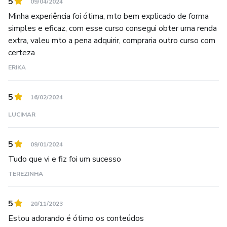
5
09/04/2024
Minha experiência foi ótima, mto bem explicado de forma
simples e eficaz, com esse curso consegui obter uma renda
extra, valeu mto a pena adquirir, compraria outro curso com
certeza
ERIKA
5
16/02/2024
LUCIMAR
5
09/01/2024
Tudo que vi e fiz foi um sucesso
TEREZINHA
5
20/11/2023
Estou adorando é ótimo os conteúdos