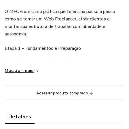
O MFC é um curso prático que te ensina passo a passo
como se tornar um Web Freelancer, atrair clientes e
montar sua estrutura de trabalho com liberdade e
autonomia.
Etapa 1 – Fundamentos e Preparação
Descubra como escolher sua área, se posicionar no
mercado e preparar sua mentalidade para trabalhar por
Mostrar mais
conta própria.
Etapa 2 – Ferramentas e Venda
Acessar produto comprado
Aprenda a usar as ferramentas certas, criar seu perfil
profissional e aplicar técnicas simples para conseguir seus
Detalhes
primeiros clientes.