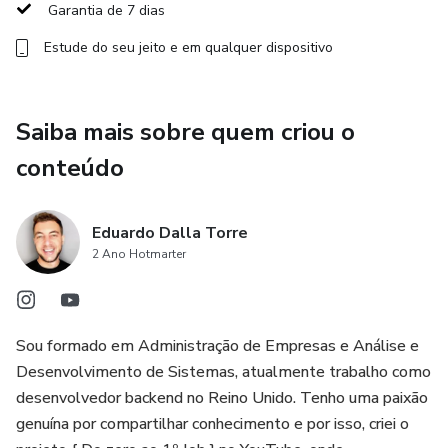
Garantia de 7 dias
Etapa 3 – Operacional e Portfólio
Estude do seu jeito e em qualquer dispositivo
Organize sua rotina, aprenda a entregar como um
profissional e crie um portfólio atrativo mesmo sem
experiência.
Saiba mais sobre quem criou o
conteúdo
🚀 Para quem é?
Iniciantes no mundo freelancer
Eduardo Dalla Torre
2 Ano Hotmarter
Quem quer renda extra.
Pessoas que querem ganhar experiência prática.
Sou formado em Administração de Empresas e Análise e
Desenvolvimento de Sistemas, atualmente trabalho como
Pessoas que buscam liberdade de tempo e local.
desenvolvedor backend no Reino Unido. Tenho uma paixão
genuína por compartilhar conhecimento e por isso, criei o
Comece hoje sua jornada como Web Freelancer e