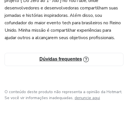
projeto { Do zero ao 1º Job } no YouTube, onde
transforme seu tempo em renda!
desenvolvedores e desenvolvedoras compartilham suas
👉 Inscreva-se agora no MFC e dê o primeiro passo.
jornadas e histórias inspiradoras. Além disso, sou
cofundador do maior evento tech para brasileiros no Reino
Unido. Minha missão é compartilhar experiências para
ajudar outros a alcançarem seus objetivos profissionais.
Dúvidas frequentes
O conteúdo deste produto não representa a opinião da Hotmart.
Se você vir informações inadequadas,
denuncie aqui