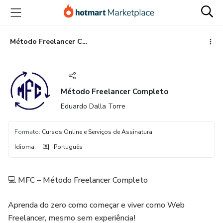
Ir
Ir
Ir
para
para
para
o
o
o
conteúdo
pagamento
rodapé
Método Freelancer Completo
principal
Método Freelancer Completo
Eduardo Dalla Torre
Formato
:
Cursos Online e Serviços de Assinatura
Idioma
:
Português
💻 MFC – Método Freelancer Completo
Aprenda do zero como começar e viver como Web
Freelancer, mesmo sem experiência!