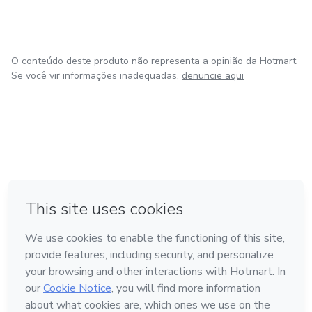
O conteúdo deste produto não representa a opinião da Hotmart.
Se você vir informações inadequadas,
denuncie aqui
em Bogotá
em Amsterdam
em Madrid
na Cidade do México
Feito com
❤
em Belo Horizonte
Conheça a Hotmart