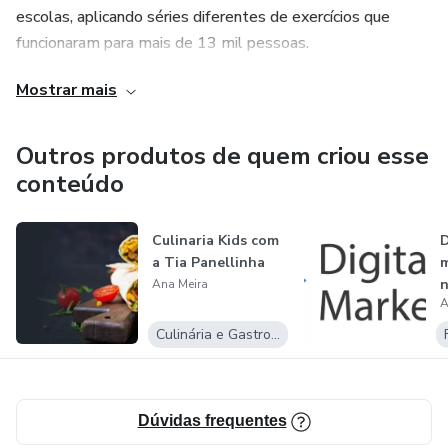
escolas, aplicando séries diferentes de exercícios que
funcionaram para mais de 13 mil pessoas.
Mostrar mais
Outros produtos de quem criou esse
conteúdo
Culinaria Kids com
a Tia Panellinha
m
n
Ana Meira
A
Culinária e Gastronomia
Dúvidas frequentes