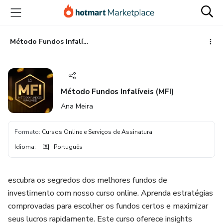
Ir
Ir
Ir
para
para
para
o
o
o
conteúdo
pagamento
rodapé
Método Fundos Infalíveis (MFI)
principal
Método Fundos Infalíveis (MFI)
Ana Meira
Formato
:
Cursos Online e Serviços de Assinatura
Idioma
:
Português
escubra os segredos dos melhores fundos de
investimento com nosso curso online. Aprenda estratégias
comprovadas para escolher os fundos certos e maximizar
seus lucros rapidamente. Este curso oferece insights