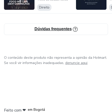
correção)
🎁 Cadernos de Estudos: Direito do Consumidor
Direito
E o melhor: o primeiro bônus já está disponível — comece
agora mesmo!
Dúvidas frequentes
A preparação para sua nova fase começa aqui. Bora
conquistar essa vaga juntos? 🎯🚀
#TJMS #JuizLeigoTJMS #JuízesLeigos
O conteúdo deste produto não representa a opinião da Hotmart.
Se você vir informações inadequadas,
denuncie aqui
em Amsterdam
em Madrid
em Bogotá
Feito com
❤