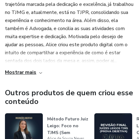
de Defesa do Consumidor), com temas que podem cair no
trajetória marcada pela dedicação e excelência, já trabalhou
seu projeto de sentença;
no TJMG e, atualmente, está no TJPR, consolidando sua
experiência e conhecimento na área. Além disso, ela
✅ Plantões semanais de dúvidas;
também é Advogada, e concilia as suas atividades com
muita expertise e dedicação. Motivada pelo desejo de
✅ Materiais exclusivos: CDC e Lei nº 9.099/95
ajudar as pessoas, Alice criou este produto digital com o
destacados;
intuito de compartilhar a experiência de como é estar
sentada dos dois lados da mesa e, assim, poder aj...
✅ Direcionamentos estratégicos e acompanhamento
contínuo;
Mostrar mais
Tudo isso com a didática de quem já passou e quer ver
Outros produtos de quem criou esse
você também aprovado(a)!
conteúdo
E você ainda ganhará alguns presentes de BÔNUS:
Método Futuro Juiz
R
🎁 Caderno de Estudos: Súmulas do STJ e do STF;
Leigo: Foco no
L
TJMS (Sem
O
Alice de Souza Neves
A