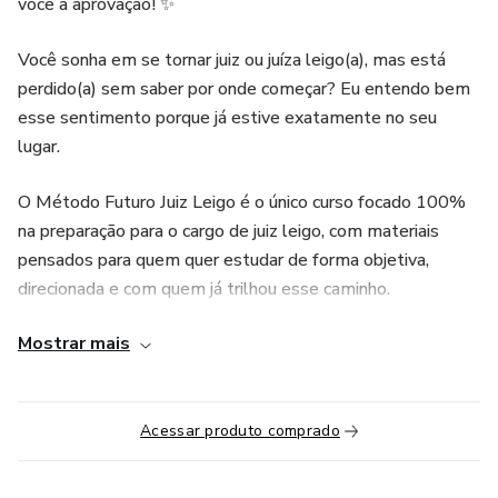
você à aprovação! ✨
Você sonha em se tornar juiz ou juíza leigo(a), mas está
perdido(a) sem saber por onde começar? Eu entendo bem
esse sentimento porque já estive exatamente no seu
lugar.
O Método Futuro Juiz Leigo é o único curso focado 100%
na preparação para o cargo de juiz leigo, com materiais
pensados para quem quer estudar de forma objetiva,
direcionada e com quem já trilhou esse caminho.
Mostrar mais
Você terá acesso a:
✅ 200 questões de provas anteriores do cargo,
comentadas item por item, divididas em 5 simulados;
Acessar produto comprado
✅ 5 simulados de projetos de sentença, sendo 2 COM