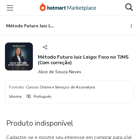
Ir
Ir
Ir
para
para
para
o
o
o
conteúdo
pagamento
rodapé
Método Futuro Juiz Leigo: Foco no TJMS (Com correção)
principal
Método Futuro Juiz Leigo: Foco no TJMS
(Com correção)
Alice de Souza Neves
Formato
:
Cursos Online e Serviços de Assinatura
Idioma
:
Português
Produto indisponível
Cadastre-se e mostre seu interesse em comprar para o(a)