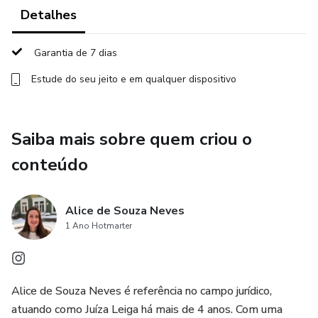
correção INDIVIDUAL e 3 sem correção individual;
Detalhes
✅ 3h de videoaulas, divididas em módulos, te ensinando o
Garantia de 7 dias
passo a passo de como elaborar um projeto de sentença
Estude do seu jeito e em qualquer dispositivo
cível do zero;
✅ 10 modelos de projetos de sentença;
Saiba mais sobre quem criou o
✅ 7h de videoaulas, divididas em módulos (Língua
conteúdo
Portuguesa, Direito Civil, Direito Constitucional, Direito
Processual Civil, Juizados Especiais e Juizado Especial da
Fazenda Pública, Código de Defesa do Consumidor e
Alice de Souza Neves
Legislação Específica), direcionadas para a etapa objetiva;
1 Ano Hotmarter
✅5h de videoaulas, divididas em módulos (Direito Civil,
Direito Constitucional, Direito Processual Civil, Juizados
Alice de Souza Neves é referência no campo jurídico,
Especiais e Juizado Especial da Fazenda Pública e Código
atuando como Juíza Leiga há mais de 4 anos. Com uma