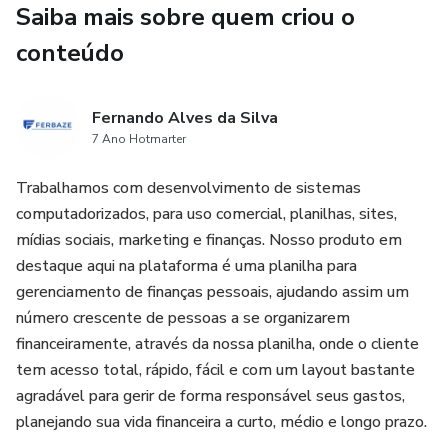
Saiba mais sobre quem criou o
• Como recuperar áreas falhadas e enfraquecidas
conteúdo
• Prevenção e combate às principais pragas e doenças
Fernando Alves da Silva
• Técnicas de corte profissional para estimular densidade
7 Ano Hotmarter
Trabalhamos com desenvolvimento de sistemas
• Orientações para solo compacto e drenagem adequada
computadorizados, para uso comercial, planilhas, sites,
• Procedimentos para períodos de seca e frio
mídias sociais, marketing e finanças. Nosso produto em
destaque aqui na plataforma é uma planilha para
Tudo explicado de forma clara, objetiva e aplicável, mesmo
gerenciamento de finanças pessoais, ajudando assim um
para iniciantes.
número crescente de pessoas a se organizarem
financeiramente, através da nossa planilha, onde o cliente
O Método Grama Santo Agostinho 365™ foi desenvolvido
tem acesso total, rápido, fácil e com um layout bastante
para gerar resultado real: um gramado uniforme,
agradável para gerir de forma responsável seus gastos,
resistente, valorizado e com aparência de alto padrão —
planejando sua vida financeira a curto, médio e longo prazo.
seja para sua casa, área de lazer ou valorização do imóvel.