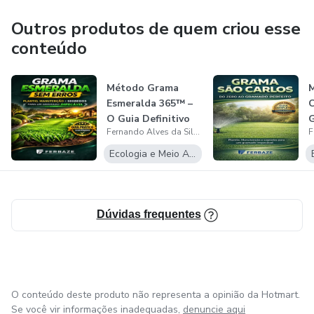
Outros produtos de quem criou esse
conteúdo
Método Grama
Esmeralda 365™ –
C
O Guia Definitivo
G
Fernando Alves da Silva
Para um Gram...
P
Ecologia e Meio Ambiente
Dúvidas frequentes
O conteúdo deste produto não representa a opinião da Hotmart.
Se você vir informações inadequadas,
denuncie aqui