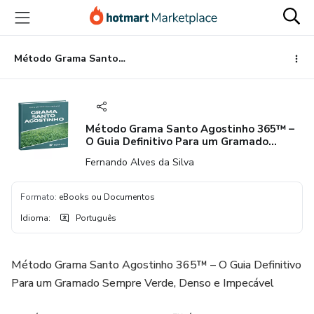
Ir
Ir
Ir
para
para
para
o
o
o
conteúdo
pagamento
rodapé
Método Grama Santo Agostinho 365™ – O Guia Definitivo Para um Gramado Sempre Verde, Denso e Impecável
principal
Método Grama Santo Agostinho 365™ –
O Guia Definitivo Para um Gramado
Sempre Verde, Denso e Impecável
Fernando Alves da Silva
Formato
:
eBooks ou Documentos
Idioma
:
Português
Método Grama Santo Agostinho 365™ – O Guia Definitivo
Para um Gramado Sempre Verde, Denso e Impecável