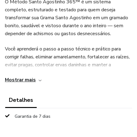
O Método Santo Agostinho 365™ é um sistema
completo, estruturado e testado para quem deseja
transformar sua Grama Santo Agostinho em um gramado
bonito, saudável e vistoso durante o ano inteiro — sem
depender de achismos ou gastos desnecessários.
Você aprenderá o passo a passo técnico e prático para
corrigir falhas, eliminar amarelamento, fortalecer as raízes,
evitar pragas, controlar ervas daninhas e manter a
coloração verde intensa em todas as estações.
Mostrar mais
Dentro do método você terá:
Detalhes
• Cronograma anual de cuidados (o que fazer em cada mês)
Garantia de 7 dias
• Técnicas corretas de adubação e nutrição do solo
• Estratégias para irrigação eficiente e econômica