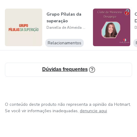
Depois de ver tantas pessoas sofrendo com términos e
Grupo Pílulas da
separações, decidi lançar este guia completo sobre como
superação
superar um término. Assim mais pessoas vão aprender a
Daniella de Almeida Mascarenhas Ferreira
lidar com a dor da separação e como conseguirão seguir em
frente de forma mais rápida e sem continuar pensando no
Relacionamentos
ex pelo resto da vida.
Dúvidas frequentes
O conteúdo deste produto não representa a opinião da Hotmart.
Se você vir informações inadequadas,
denuncie aqui