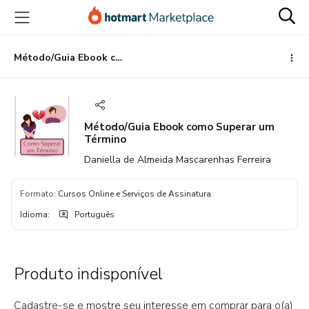
Ir
Ir
Ir
para
para
para
o
o
o
conteúdo
pagamento
rodapé
Método/Guia Ebook como Superar um Término
principal
Método/Guia Ebook como Superar um
Término
Daniella de Almeida Mascarenhas Ferreira
Formato
:
Cursos Online e Serviços de Assinatura
Idioma
:
Português
Produto indisponível
Cadastre-se e mostre seu interesse em comprar para o(a)