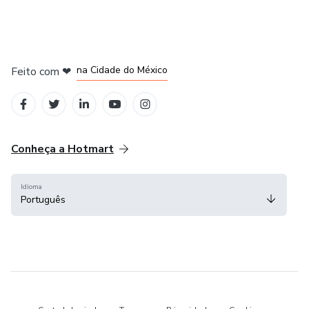
em Bogotá
em Amsterdam
em Madrid
na Cidade do México
Feito com
❤
em Belo Horizonte
Conheça a Hotmart
Idioma
Português