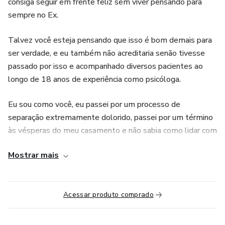
consiga seguir em frente feliz sem viver pensando para
sempre no Ex.
Talvez você esteja pensando que isso é bom demais para
ser verdade, e eu também não acreditaria senão tivesse
passado por isso e acompanhado diversos pacientes ao
longo de 18 anos de experiência como psicóloga.
Eu sou como você, eu passei por um processo de
separação extremamente dolorido, passei por um término
às vésperas do meu casamento e não sabia como lidar com
todo esse turbilhão de sentimentos.
Mostrar mais
Descobri a traição do meu ex-noivo faltando 3 meses para
o nosso casamento.
Acessar produto comprado
Fiquei perdida, sem chão, emagreci 10kg em uma semana,
não sabia como prosseguir e nem por onde começar .Foi