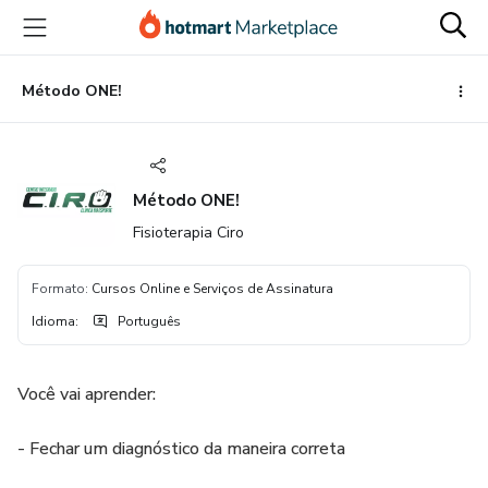
Ir
Ir
Ir
para
para
para
o
o
o
conteúdo
pagamento
rodapé
Método ONE!
principal
Método ONE!
Fisioterapia Ciro
Formato
:
Cursos Online e Serviços de Assinatura
Idioma
:
Português
Você vai aprender:
- Fechar um diagnóstico da maneira correta