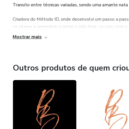
Transito entre técnicas variadas, sendo uma amante nata d
Criadora do Método ID, onde desenvolvi um passo a pas
os pilares e aprendam a pintar a mão livre, ou seja, sem
tenham pegado num lápis ou pincel.
Mostrar mais
Outros produtos de quem crio