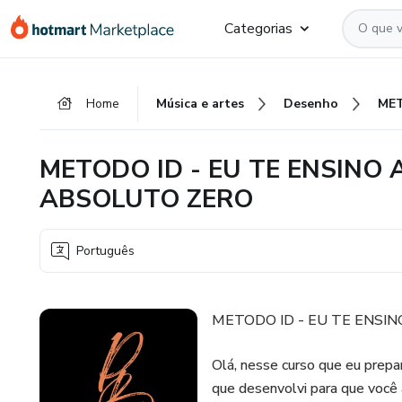
Ir
Ir
Ir
Categorias
para
para
para
o
o
o
conteúdo
pagamento
rodapé
Home
Música e artes
Desenho
principal
METODO ID - EU TE ENSINO 
ABSOLUTO ZERO
Português
METODO ID - EU TE ENSI
Olá, nesse curso que eu pre
que desenvolvi para que você 