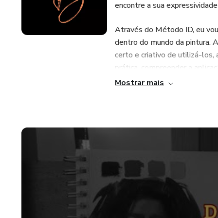
encontre a sua expressividade 
Através do Método ID, eu vou
dentro do mundo da pintura. Aq
certo e criativo de utilizá-lo
prática, compreender a aplicaç
da teoria das cores, descobri
Mostrar mais
pessoa mais observadora e cri
Além disso, o aprendizado da 
ajuda a se expressar, control
traga ainda mais sentido na s
rotina. A Arte tem o poder de