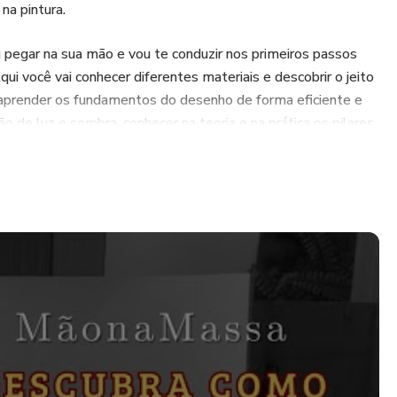
na pintura.
 pegar na sua mão e vou te conduzir nos primeiros passos
ui você vai conhecer diferentes materiais e descobrir o jeito
s, aprender os fundamentos do desenho de forma eficiente e
ão de luz e sombra, conhecer na teoria e na prática os pilares
r e se surpreender com diferentes formas de tornar-se uma
ativa.
pintura a mão livre promove bem estar e saúde mental, e te
ar suas emoções, encontrar um proposito e uma paixão que
ua vida, ou apenas um hobby para trazer mais leveza para sua
 transformar sua vida