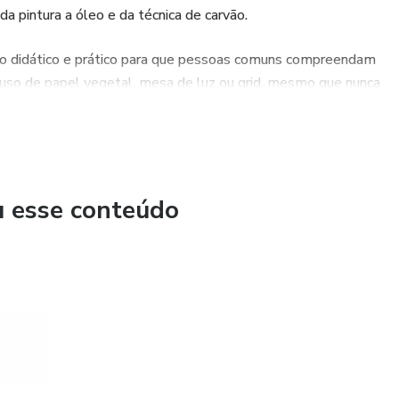
a pintura a óleo e da técnica de carvão.
so didático e prático para que pessoas comuns compreendam
 o uso de papel vegetal, mesa de luz ou grid, mesmo que nunca
u esse conteúdo