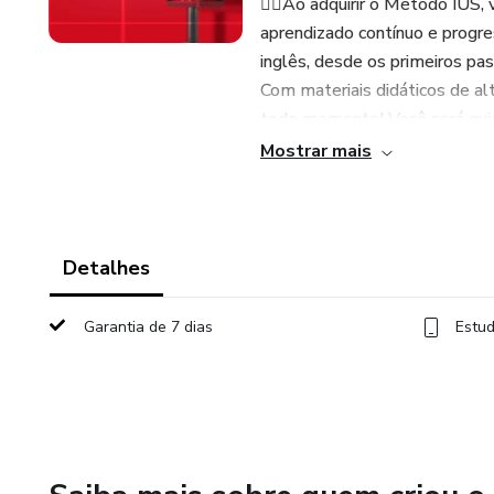
👉🏻Ao adquirir o Método IUS,
aprendizado contínuo e progre
inglês, desde os primeiros pa
Com materiais didáticos de alt
todo momento! Você será guia
Mostrar mais
👉🏻Criamos uma plataforma inc
conteúdos! Todas as aulas ser
e rever quantas vezes você qu
Detalhes
👉🏻Através do Método IUS, voc
escuta e fala, e estará prepa
Garantia de 7 dias
Estud
e pessoal. Não perca a oportu
tudo o que você precisa em u