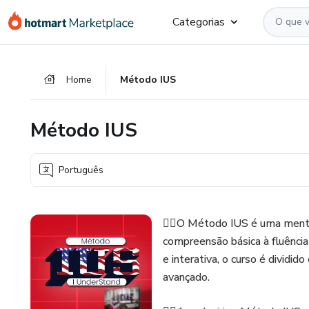
Ir
Ir
Ir
Categorias
para
para
para
o
o
o
conteúdo
pagamento
rodapé
Home
Método IUS
principal
Método IUS
Português
👉🏻O Método IUS é uma mentor
compreensão básica à fluênci
e interativa, o curso é dividid
avançado.