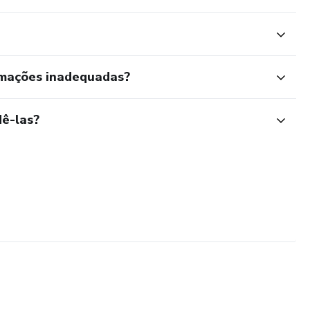
rmações inadequadas?
ê-las?