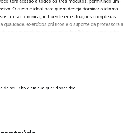
 você terá acesso a todos os três módulos, permitindo um
ssivo. O curso é ideal para quem deseja dominar o idioma
ssos até a comunicação fluente em situações complexas.
a qualidade, exercícios práticos e o suporte da professora a
do por um caminho de aprendizado eficiente e motivador.
rível para você conseguir achar todas as aulas e todos os
ão gravadas e já disponibilizadas na plataforma para você ver
iser!
ê desenvolverá habilidades essenciais de leitura, escrita,
rado para enfrentar desafios no mundo acadêmico, profissional
e do seu jeito e em qualquer dispositivo
nidade de alcançar seus objetivos com um curso que oferece
ma única compra!