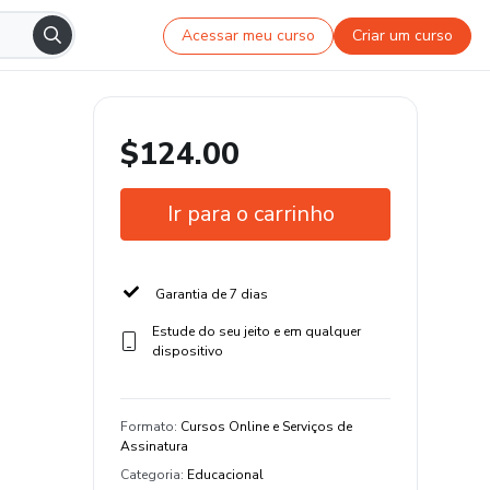
Acessar meu curso
Criar um curso
$124.00
Ir para o carrinho
Garantia de 7 dias
Estude do seu jeito e em qualquer
dispositivo
Formato
:
Cursos Online e Serviços de
Assinatura
Categoria
:
Educacional