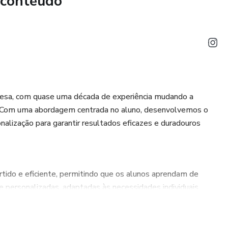
 conteúdo
glesa, com quase uma década de experiência mudando a
. Com uma abordagem centrada no aluno, desenvolvemos o
nalização para garantir resultados eficazes e duradouros
tido e eficiente, permitindo que os alunos aprendam de
e personalizadas, adaptadas às necessidades individuais,
 exames, inglês para negócios e conversação.