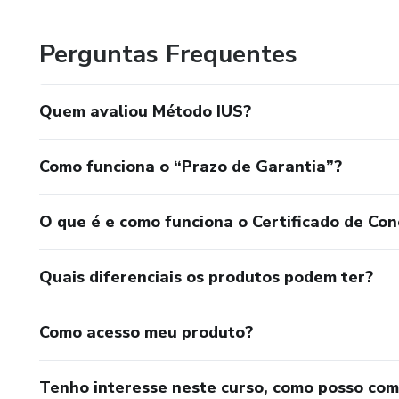
Dedico-me a proporcionar uma experiência de aprendizado
Perguntas Frequentes
objetivos linguísticos. Acredito que aprender inglês pod
portas para novas oportunidades e conexões
Quem avaliou Método IUS?
Como funciona o “Prazo de Garantia”?
O que é e como funciona o Certificado de Con
Quais diferenciais os produtos podem ter?
Como acesso meu produto?
Tenho interesse neste curso, como posso co