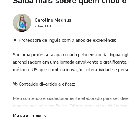
Saiba mais sobre quem criou o
Caroline Magnus
2 Ano Hotmarter
🌟 Professora de Inglês com 9 anos de experiência:
Sou uma professora apaixonada pelo ensino da língua in
aprendizagem em uma jornada envolvente e gratificante
método IUS, que combina inovação, interatividade e perso
📚 Conteúdo divertido e eficaz:
Meu conteúdo é cuidadosamente elaborado para ser diver
maneira natural e confiante. Oferecemos aulas dinâmicas 
desde iniciantes até avançados, incluindo preparação para
Mostrar mais
🚀 Criadora do método IUS: