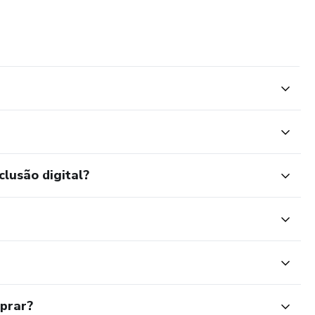
 única, que motiva e inspira meus alunos a alcançarem seus
e ser uma aventura emocionante e enriquecedora, abrindo
clusão digital?
mprar?