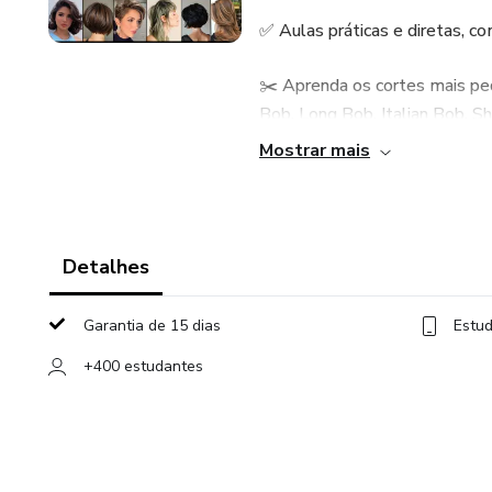
✅ Aulas práticas e diretas, c
✂️ Aprenda os cortes mais ped
Bob, Long Bob, Italian Bob, S
Mostrar mais
🎓 Certificado de Conclusão inc
🎁 BÔNUS especial: Curso de 
finalização
Detalhes
💡 Técnicas modernas, linguag
Garantia de 15 dias
Estud
Você pode continuar fazendo 
+400 estudantes
Ou evoluir, atrair mais client
segurança. 🚀