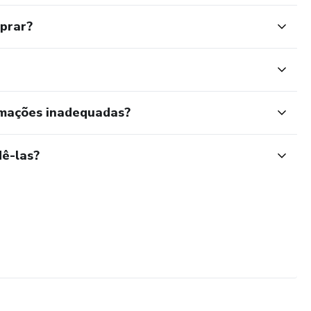
mprar?
rmações inadequadas?
ê-las?