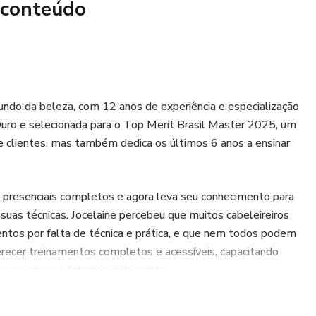
 conteúdo
— sem enrolação, sem complicação.
 próximo nível da sua carreira!
undo da beleza, com 12 anos de experiência e especialização
uro e selecionada para o Top Merit Brasil Master 2025, um
e clientes, mas também dedica os últimos 6 anos a ensinar
s presenciais completos e agora leva seu conhecimento para
suas técnicas. Jocelaine percebeu que muitos cabeleireiros
entos por falta de técnica e prática, e que nem todos podem
oferecer treinamentos completos e acessíveis, capacitando
 começarem a faturar rapidamente.