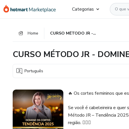
Ir
Ir
Ir
Categorias
para
para
para
o
o
o
conteúdo
pagamento
rodapé
Home
CURSO MÉTODO JR - DOMINE OS CORTES TENDÊNCIA 2025
principal
CURSO MÉTODO JR - DOMINE
Português
🔥 Os cortes femininos que e
Se você é cabeleireira e quer
Método JR – Tendência 2025 é 
região. 💇‍♀️✨