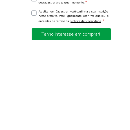
*
descadastrar a qualquer momento.
Ao clicar em Cadastrar, você confirma a sua inscrição
neste produto. Você, igualmente, confirma que leu, e
*
entendeu os termos da
Política de Privacidade
Tenho interesse em comprar!