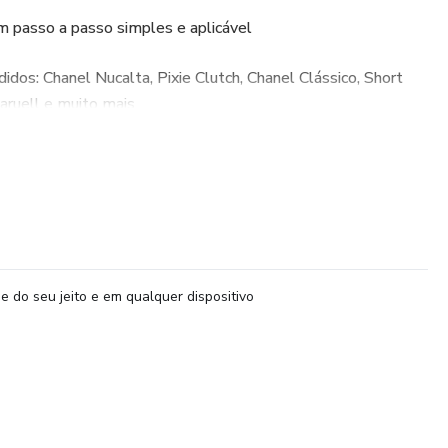
om passo a passo simples e aplicável
idos: Chanel Nucalta, Pixie Clutch, Chanel Clássico, Short
haruell e muito mais
luso pra valorizar ainda mais seu currículo
escova profissional incluso – domine o combo corte +
em fácil e resultados de alto nível
e do seu jeito e em qualquer dispositivo
os mesmos cortes de sempre...
es, valorizar seu trabalho e aumentar sua renda com estilo e