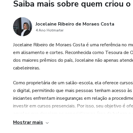
Saiba mais sobre quem criou o
🎓 Acesso vitalício e direto 
🔘 Adquira agora e entre para o
Jocelaine Ribeiro de Moraes Costa
4 Ano Hotmarter
Jocelaine Ribeiro de Moraes Costa é uma referência no m
em alisamento e cortes. Reconhecida como Tesoura de O
dos maiores prêmios do país, Jocelaine não apenas atend
cabeleireiras.
Como proprietária de um salão-escola, ela oferece curso
o digital, permitindo que mais pessoas tenham acesso às 
iniciantes enfrentam inseguranças em relação a procedim
investir em cursos presenciais. Por isso, seu objetivo é 
aqueles que desejam se especializar na área da beleza e
Mostrar mais