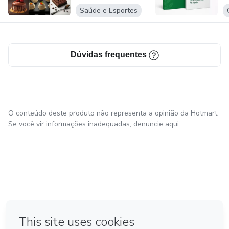
Saúde e Esportes
Dúvidas frequentes
O conteúdo deste produto não representa a opinião da Hotmart.
Se você vir informações inadequadas,
denuncie aqui
em Amsterdam
em Madrid
em Bogotá
Feito com
❤