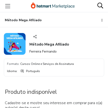
Ir
Ir
Ir
para
para
para
o
o
o
conteúdo
pagamento
rodapé
Método Mega Afiliado
principal
Método Mega Afiliado
Ferreira Fernando
Formato
:
Cursos Online e Serviços de Assinatura
Idioma
:
Português
Produto indisponível
Cadastre-se e mostre seu interesse em comprar para o(a)
autor(a) deste curso!