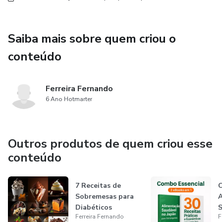
Saiba mais sobre quem criou o
conteúdo
Ferreira Fernando
6 Ano Hotmarter
Outros produtos de quem criou esse
conteúdo
7 Receitas de
C
Sobremesas para
A
Diabéticos
S
Ferreira Fernando
F
+