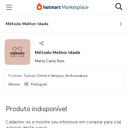
Ir
Ir
Ir
para
para
para
o
o
o
conteúdo
pagamento
rodapé
Método Melhor Idade
principal
Método Melhor Idade
Maria Carla Reis
Formato
:
Cursos Online e Serviços de Assinatura
Idioma
:
Português
Produto indisponível
Cadastre-se e mostre seu interesse em comprar para o(a)
autor(a) deste curso!