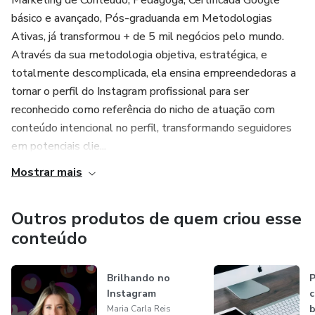
Marketing de Conteúdo, Pedagoga, Certificada Google
básico e avançado, Pós-graduanda em Metodologias
Ativas, já transformou + de 5 mil negócios pelo mundo.
Através da sua metodologia objetiva, estratégica, e
totalmente descomplicada, ela ensina empreendedoras a
tornar o perfil do Instagram profissional para ser
reconhecido como referência do nicho de atuação com
conteúdo intencional no perfil, transformando seguidores
em potenciais clie...
Mostrar mais
Outros produtos de quem criou esse
conteúdo
Brilhando no
P
Instagram
c
b
Maria Carla Reis