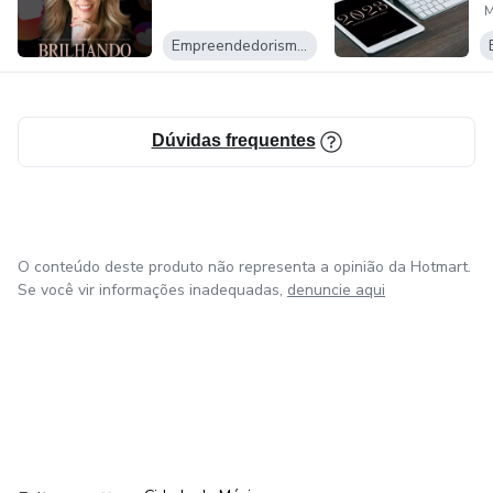
M
Empreendedorismo Digital
Dúvidas frequentes
O conteúdo deste produto não representa a opinião da Hotmart.
Se você vir informações inadequadas,
denuncie aqui
em Bogotá
em Amsterdam
em Madrid