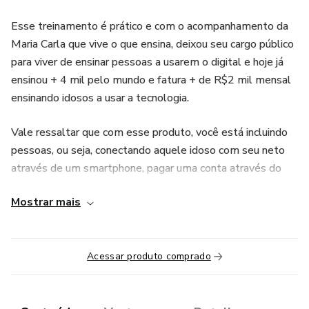
Esse treinamento é prático e com o acompanhamento da
Maria Carla que vive o que ensina, deixou seu cargo público
para viver de ensinar pessoas a usarem o digital e hoje já
ensinou + 4 mil pelo mundo e fatura + de R$2 mil mensal
ensinando idosos a usar a tecnologia.
Vale ressaltar que com esse produto, você está incluindo
pessoas, ou seja, conectando aquele idoso com seu neto
através de um smartphone, pagar uma conta através do
aplicativo, comprar um produto nesse mundo digital, ou
Mostrar mais
seja, você vai tornar uma coisa que para ele sozinho era
impossível em possível e manterá o propósito da Maria
Carla ainda mais forte pelo mundo que é “incluir o maior
Acessar produto comprado
número de pessoas no digital”, ganhando um valor justo
pelas suas aulas e tendo a liberdade de tempo.