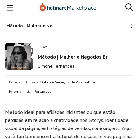
Ir
Ir
Ir
para
para
para
o
o
o
conteúdo
pagamento
rodapé
Método | Mulher e Negócios Br
principal
Método | Mulher e Negócios Br
Simone Fernandes
Formato
:
Cursos Online e Serviços de Assinatura
Idioma
:
Português
Método ideal para afiliadas iniciantes ou que estão
perdidas em relação a criatividade nos Storys, identidade
visual da página, estratégias de vendas, conexão, etc. Aqui
você também encontra tutorial de edições, e vou pegar na