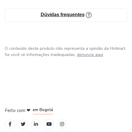
Dúvidas frequentes
O conteúdo deste produto não representa a opinião da Hotmart.
Se você vir informações inadequadas,
denuncie aqui
em Amsterdam
em Madrid
em Bogotá
Feito com
❤
em Belo Horizonte
na Cidade do México