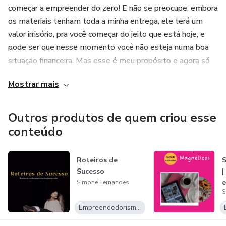
começar a empreender do zero! E não se preocupe, embora
os materiais tenham toda a minha entrega, ele terá um
valor irrisório, pra você começar do jeito que está hoje, e
pode ser que nesse momento você não esteja numa boa
situação financeira. Mas esse é meu propósito e agora só
depende de você! Ah! Todas as estratégias são pra você
Mostrar mais
vender no tráfego orgânico, usando o celular com internet e
sem precisar aparecer! Tá preparado pra viver o melhor ano
da sua vida? Então junte-se ao Clã!
Outros produtos de quem criou esse
conteúdo
Roteiros de
S
Sucesso
|
e
Simone Fernandes
S
Empreendedorismo Digital