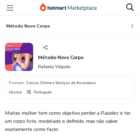
Ir
Ir
Ir
para
para
para
o
o
o
conteúdo
pagamento
rodapé
Método Novo Corpo
principal
Método Novo Corpo
Rafaela Volpato
Formato
:
Cursos Online e Serviços de Assinatura
Idioma
:
Português
Muitas mulher tem como objetivo perder a Flacidez e ter
um corpo fote, modelado e definido, mas não saber
exatamente como fazer.