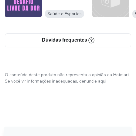
Saúde e Esportes
Dúvidas frequentes
O conteúdo deste produto não representa a opinião da Hotmart.
Se você vir informações inadequadas,
denuncie aqui
em Bogotá
em Amsterdam
em Madrid