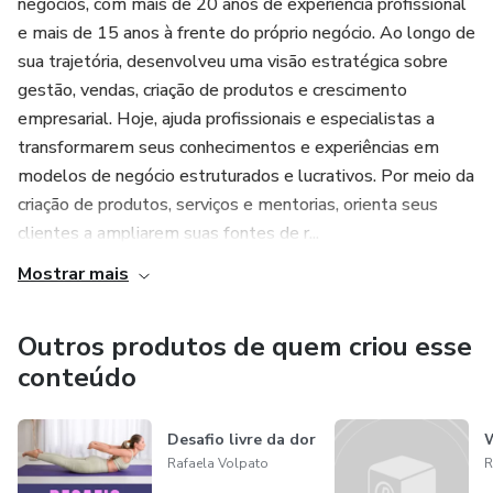
negócios, com mais de 20 anos de experiência profissional
e mais de 15 anos à frente do próprio negócio. Ao longo de
sua trajetória, desenvolveu uma visão estratégica sobre
gestão, vendas, criação de produtos e crescimento
empresarial. Hoje, ajuda profissionais e especialistas a
transformarem seus conhecimentos e experiências em
modelos de negócio estruturados e lucrativos. Por meio da
criação de produtos, serviços e mentorias, orienta seus
clientes a ampliarem suas fontes de r...
Mostrar mais
Outros produtos de quem criou esse
conteúdo
Desafio livre da dor
W
Rafaela Volpato
R