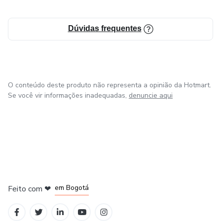
Dúvidas frequentes
O conteúdo deste produto não representa a opinião da Hotmart.
Se você vir informações inadequadas,
denuncie aqui
em Amsterdam
em Madrid
em Bogotá
Feito com
❤
em Belo Horizonte
na Cidade do México