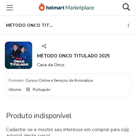
Ir
Ir
Ir
para
para
para
o
o
o
conteúdo
pagamento
rodapé
MÉTODO ONCO TITULADO 2025
principal
MÉTODO ONCO TITULADO 2025
Casa da Onco
Formato
:
Cursos Online e Serviços de Assinatura
Idioma
:
Português
Produto indisponível
Cadastre-se e mostre seu interesse em comprar para o(a)
autor(a) deste curso!