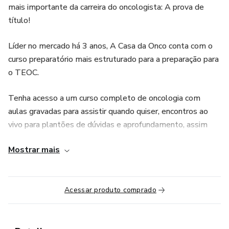
mais importante da carreira do oncologista: A prova de
título!
Líder no mercado há 3 anos, A Casa da Onco conta com o
curso preparatório mais estruturado para a preparação para
o TEOC.
Tenha acesso a um curso completo de oncologia com
aulas gravadas para assistir quando quiser, encontros ao
vivo para plantões de dúvidas e aprofundamento, assim
como encontro com outros oncologistas e residentes para
Mostrar mais
trocar experiências e aprender com as dúvidas dos colegas
que estão no mesmo processo preparatório para título.
Período de lançamento com BÔNUS de material impresso
Acessar produto comprado
ENCERRADO!