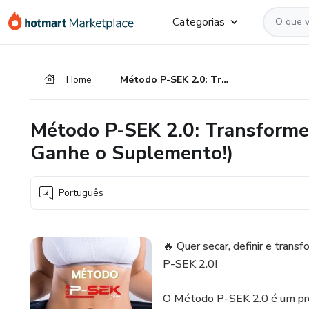
Ir
Ir
Ir
Categorias
para
para
para
o
o
o
conteúdo
pagamento
rodapé
Home
Método P-SEK 2.0: Transforme seu Corpo em 4 Semanas (e Ganhe o Suplemento!)
principal
Método P-SEK 2.0: Transforme
Ganhe o Suplemento!)
Português
🔥 Quer secar, definir e tr
P-SEK 2.0!
O Método P-SEK 2.0 é um prot