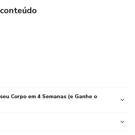
 conteúdo
res
niciante ao avançado
na academia
te e sua rotina.
 não vai apenas emagrecer: vai mudar de vida.
 seu Corpo em 4 Semanas (e Ganhe o