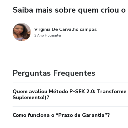
Saiba mais sobre quem criou o
✅ Ideal para homens e mulhe
✅ Para todos os níveis — do i
Virginia De Carvalho campos
3 Ano Hotmarter
✅ Pode ser feito em casa ou 
Transforme seu corpo, sua men
Com o Método P-SEK 2.0, você
Perguntas Frequentes
Comece hoje mesmo.
Quem avaliou Método P-SEK 2.0: Transforme
Suplemento!)?
Como funciona o “Prazo de Garantia”?