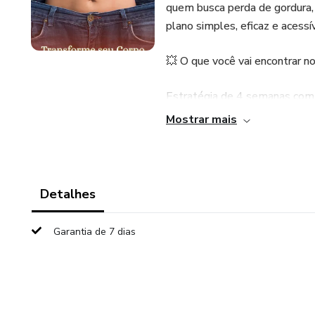
quem busca perda de gordura,
plano simples, eficaz e acessív
💥 O que você vai encontrar n
Estratégia de 4 semanas com 
Mostrar mais
Guia alimentar prático, sem c
Cronograma detalhado: saiba 
Detalhes
Técnicas de foco e motivação 
Garantia de 7 dias
🎁 Bônus exclusivo:
Ao adquirir o Método P-SEK 2
formulado para acelerar a que
seus resultados!