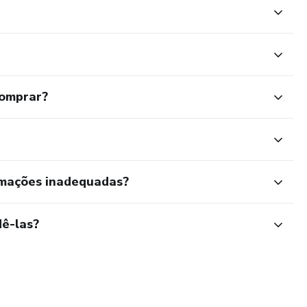
comprar?
rmações inadequadas?
ê-las?