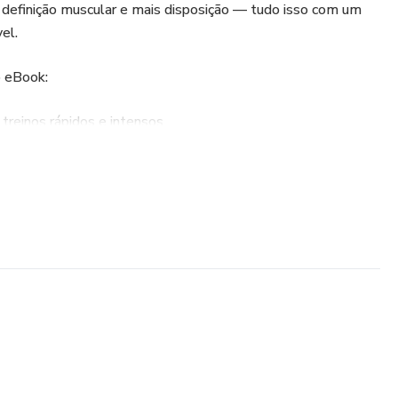
 definição muscular e mais disposição — tudo isso com um
el.
o eBook:
treinos rápidos e intensos
omplicações ou dietas malucas
o que fazer em cada dia
para manter a disciplina
.0, você ganha o suplemento termodiurético PSEK 2.0,
ima de gordura, eliminar retenção de líquidos e maximizar