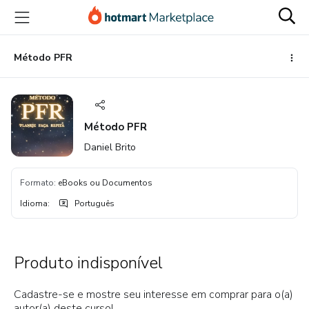
Ir
Ir
Ir
para
para
para
o
o
o
conteúdo
pagamento
rodapé
Método PFR
principal
Método PFR
Daniel Brito
Formato
:
eBooks ou Documentos
Idioma
:
Português
Produto indisponível
Cadastre-se e mostre seu interesse em comprar para o(a)
autor(a) deste curso!