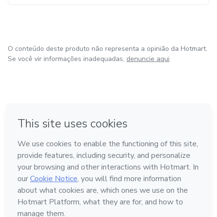
O conteúdo deste produto não representa a opinião da Hotmart.
Se você vir informações inadequadas,
denuncie aqui
em Bogotá
em Amsterdam
em Madrid
na Cidade do México
Feito com
❤
em Belo Horizonte
Conheça a Hotmart