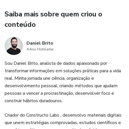
conteúdo que você está prestes a explorar é exatamente
o que você estava buscando para transformar sua vida. É
Saiba mais sobre quem criou o
hora de deixar para trás as promessas vazias e abraçar um
método que realmente funciona. Vamos juntos nessa
conteúdo
jornada de Planejar, Fazer e Repetir!
Daniel Brito
4 Ano Hotmarter
Sou Daniel Brito, analista de dados apaixonado por
transformar informações em soluções práticas para a vida
real. Minha jornada une ciência, organização e
desenvolvimento pessoal, criando métodos que ajudam
pessoas a vencer a procrastinação, desenvolver foco e
construir hábitos duradouros.
Criador do Constructo Labs , desenvolvo materiais digitais
que unem estratégias comprovadas, estudos científicos e