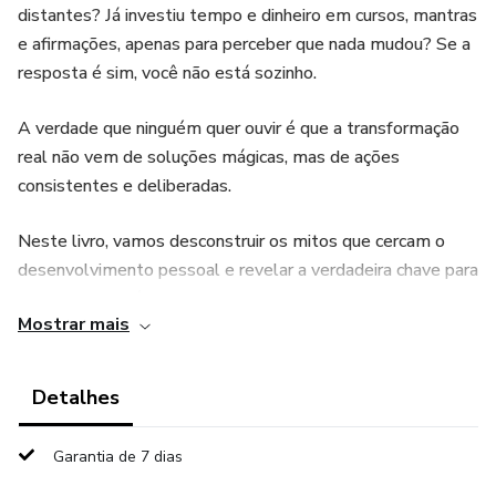
distantes? Já investiu tempo e dinheiro em cursos, mantras
e afirmações, apenas para perceber que nada mudou? Se a
resposta é sim, você não está sozinho.
A verdade que ninguém quer ouvir é que a transformação
real não vem de soluções mágicas, mas de ações
consistentes e deliberadas.
Neste livro, vamos desconstruir os mitos que cercam o
desenvolvimento pessoal e revelar a verdadeira chave para
o sucesso: o método PFR - Planeje, Faça, Repita.
Mostrar mais
Ao longo dos capítulos, você descobrirá como o
planejamento eficaz pode ser o seu maior aliado na jornada
Detalhes
rumo à realização dos seus sonhos.
Garantia de 7 dias
Prepare-se para uma jornada de autodescoberta e ação. O