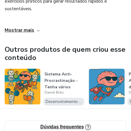
exercícios práticos para gerar resultados rápidos e
sustentáveis.
Minha missão é mostrar que qualquer pessoa pode evoluir
Mostrar mais
com simples passos diários, alcançando equilíbrio mental,
clareza nos objetivos e força para realizar seus sonhos.
Outros produtos de quem criou esse
conteúdo
Sistema Anti-
Procrastinação -
Tenha vários
d
Daniel Brito
D
treinadores de di...
s
Desenvolvimento Pessoal
Dúvidas frequentes