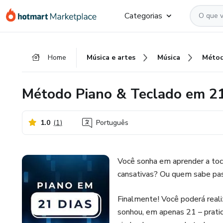
Ir
Ir
Ir
Categorias
para
para
para
o
o
o
conteúdo
pagamento
rodapé
Home
Música e artes
Música
principal
Método Piano & Teclado em 21
1.0
(
1
)
Português
Você sonha em aprender a toc
cansativas? Ou quem sabe pas
Finalmente! Você poderá reali
sonhou, em apenas 21 – prati