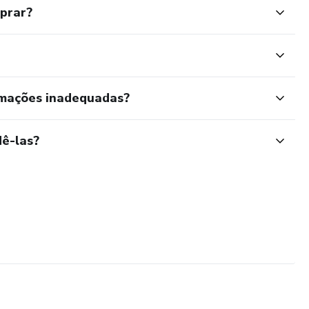
mprar?
rmações inadequadas?
ê-las?