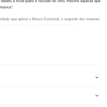
 idades a tocar piano e teclado do zero, mesmo aquelas que
música".
dado que aplica o Básico Essencial, o segredo dos maiores
tas do mundo usam e nunca te contaram antes.
e, Piano & Teclado em 21 Dias .
criado Exclusivamente pela ARCA Digital.