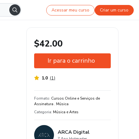
Acessar meu curso
Criar um curso
$42.00
Ir para o carrinho
1.0
(
1
)
Garantia de 7 dias
Certificado de conclusão
Formato
:
Cursos Online e Serviços de
Assinatura . Música
Estude do seu jeito e em qualquer
Categoria
:
Música e Artes
dispositivo
20% de avaliações positivas
ARCA Digital
7 Ano Hotmarter