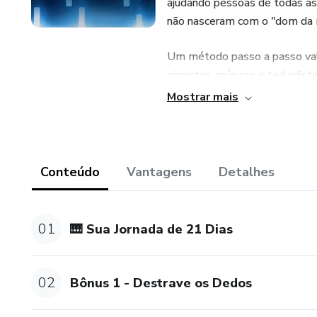
ajudando pessoas de todas as
não nasceram com o "dom da 
Um método passo a passo vali
pianistas, músicas e tecladis
Mostrar mais
Comece agora com curso onlin
Produto Autoral, produzido e 
Conteúdo
Vantagens
Detalhes
01
🎹 Sua Jornada de 21 Dias
02
Bônus 1 - Destrave os Dedos