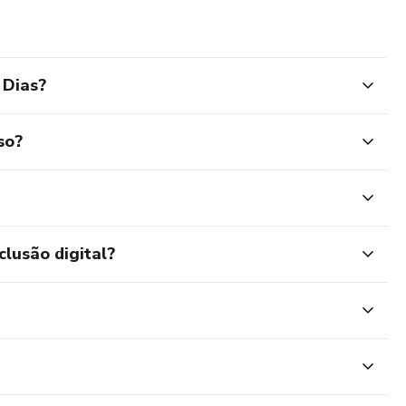
 Dias?
so?
clusão digital?