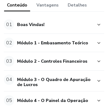
Aprenda todos os passos necessários para gerir sua
Conteúdo
Vantagens
Detalhes
empresa com as mesmas ferramentas de decisão que as
grandes corporações do mundo dispõe!
01
Boas Vindas!
Meu nome é Ricardo Mantelatto e sou Especialista em
Administração de Negócios pela Universidade de São
Paulo (USP).
02
Módulo 1 - Embasamento Teórico
03
Módulo 2 - Controles Financeiros
04
Módulo 3 - O Quadro de Apuração
de Lucros
05
Módulo 4 - O Painel da Operação