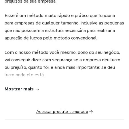
prejuízos da sua empresa.
Esse é um método muito rápido e prático que funciona
para empresas de qualquer tamanho, inclusive as pequenas
que não possuem a estrutura necessária para realizar a
apuração de lucros pelo método convencional.
Com o nosso método você mesmo, dono do seu negócio,
vai conseguir dizer com segurança se a empresa deu lucro
ou prejuízo, quanto foi, e ainda mais importante: se deu
lucro onde ele está.
Mostrar mais
Essa é uma questão muitas vezes difícil de ser respondida
pois nem sempre os lucros aparecem em sua conta
bancária. Muitas vezes eles são engolidos pelas outras
contas ou gastos com investimentos e retiradas
Acessar produto comprado
insustentáveis que só percebemos quando é tarde demais.