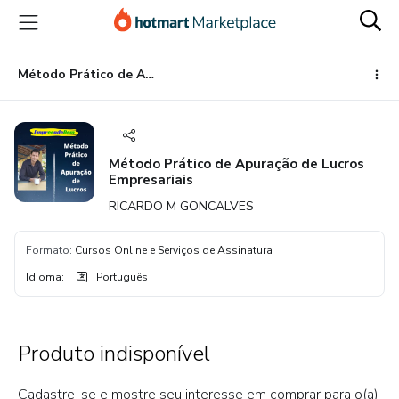
Ir
Ir
Ir
para
para
para
o
o
o
conteúdo
pagamento
rodapé
Método Prático de Apuração de Lucros Empresariais
principal
Método Prático de Apuração de Lucros
Empresariais
RICARDO M GONCALVES
Formato
:
Cursos Online e Serviços de Assinatura
Idioma
:
Português
Produto indisponível
Cadastre-se e mostre seu interesse em comprar para o(a)