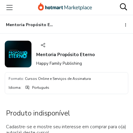
Ir
Ir
Ir
para
para
para
o
o
o
conteúdo
pagamento
rodapé
Mentoria Propósito Eterno
principal
Mentoria Propósito Eterno
Happy Family Publishing
Formato
:
Cursos Online e Serviços de Assinatura
Idioma
:
Português
Produto indisponível
Cadastre-se e mostre seu interesse em comprar para o(a)
autor(a) deste curso!