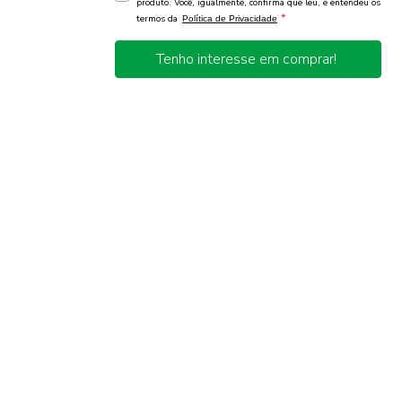
produto. Você, igualmente, confirma que leu, e entendeu os
*
termos da
Política de Privacidade
Tenho interesse em comprar!