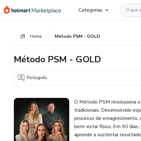
Ir
Ir
Ir
Categorias
para
para
para
o
o
o
conteúdo
pagamento
rodapé
Home
Método PSM - GOLD
principal
Método PSM - GOLD
Português
O Método PSM revoluciona o 
tradicionais. Desenvolvido e
processo de emagrecimento, es
bem-estar físico. Em 90 dias
aprende a sustentar resultado