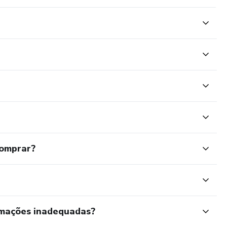
comprar?
rmações inadequadas?