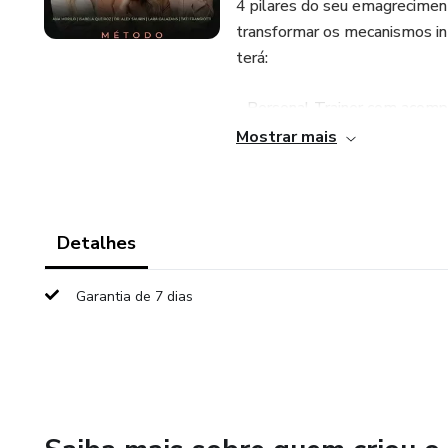
4 pilares do seu emagreciment
transformar os mecanismos i
terá:
- Personal Trainer com acompa
Mostrar mais
- Nutricionista com plano alim
- Terapia do Comportamento 
Detalhes
- Consulta + retorno com médi
Garantia de 7 dias
- Acompanhamento completo e
- Protocolo estético para re
01 área corporal;
- Acompanhamento presencial 