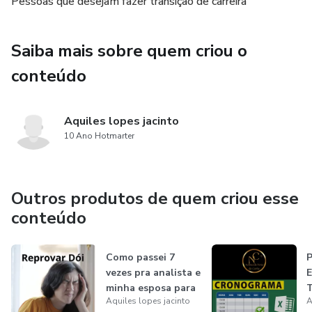
Pessoas que desejam fazer transição de carreira
entendo porque mudei tantas vezes para, finalmente,
consegui encontrar a “MINHA MISSÃO”.
Saiba mais sobre quem criou o
conteúdo
Aquiles lopes jacinto
10 Ano Hotmarter
Outros produtos de quem criou esse
conteúdo
Como passei 7
vezes pra analista e
minha esposa para
Aquiles lopes jacinto
A
a magis...