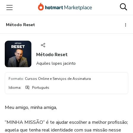
Ir
Ir
Ir
para
para
para
o
o
o
conteúdo
pagamento
rodapé
Método Reset
principal
Método Reset
Aquiles lopes jacinto
Formato
:
Cursos Online e Serviços de Assinatura
Idioma
:
Português
Meu amigo, minha amiga,
“MINHA MISSÃO” é te ajudar escolher a melhor profissão;
aquela que tenha real identidade com sua missão nesse