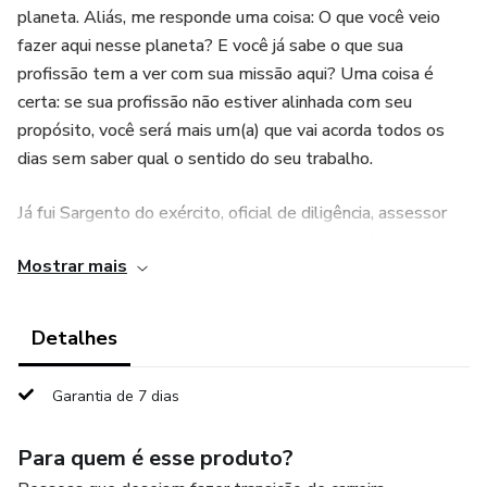
planeta. Aliás, me responde uma coisa: O que você veio
fazer aqui nesse planeta? E você já sabe o que sua
profissão tem a ver com sua missão aqui? Uma coisa é
certa: se sua profissão não estiver alinhada com seu
propósito, você será mais um(a) que vai acorda todos os
dias sem saber qual o sentido do seu trabalho.
Já fui Sargento do exército, oficial de diligência, assessor
de promotoria, assessor de Magistrado, me pós graduei
Mostrar mais
em direito publico e ciências criminais e fui aprovado em
mais de 7 concursos públicos. Mas chegou um momento
em que eu me questionei: o que eu estou querendo, faz
Detalhes
sentido ? Eu me vejo fazendo o que eu faço pelo resto da
minha vida produtiva?
Garantia de 7 dias
Atualmente, sou acadêmico de Medicina, pós-graduando
Para quem é esse produto?
em Neurociência e comportamento humano, e hoje