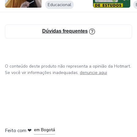
Educacional
Dúvidas frequentes
O conteúdo deste produto não representa a opinião da Hotmart.
Se você vir informações inadequadas,
denuncie aqui
em Amsterdam
em Madrid
em Bogotá
Feito com
❤