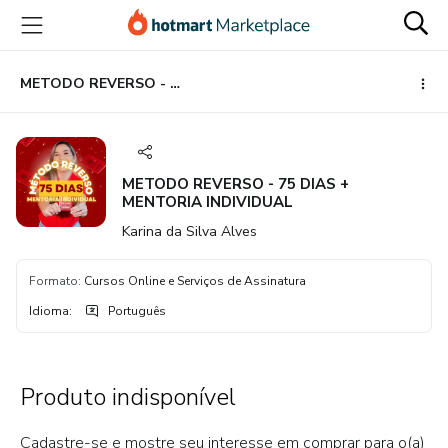
Ir
Ir
Ir
para
para
para
o
o
o
conteúdo
pagamento
rodapé
METODO REVERSO - 75 DIAS + MENTORIA INDIVIDUAL
principal
METODO REVERSO - 75 DIAS +
MENTORIA INDIVIDUAL
Karina da Silva Alves
Formato
:
Cursos Online e Serviços de Assinatura
Idioma
:
Português
Produto indisponível
Cadastre-se e mostre seu interesse em comprar para o(a)