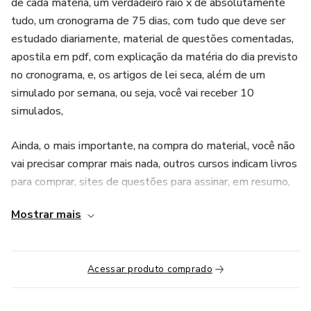
de cada matéria, um verdadeiro raio x de absolutamente
tudo, um cronograma de 75 dias, com tudo que deve ser
estudado diariamente, material de questões comentadas,
apostila em pdf, com explicação da matéria do dia previsto
no cronograma, e, os artigos de lei seca, além de um
simulado por semana, ou seja, você vai receber 10
simulados,
Ainda, o mais importante, na compra do material, você não
vai precisar comprar mais nada, outros cursos indicam livros
para comprar, sites de questões para assinar, em resumo,
você paga mais tem que comprar mais coisas depois, no
Mostrar mais
método reverso valorizamos seu investimento. Você paga
apenas uma vez, e tem acesso a todo material completo.
Absolutamente tudo que você precisa para ser aprovado.
Acessar produto comprado
Não precisa comprar mais nada.
Aqui na mentoria individual seremos eu e você, frente a