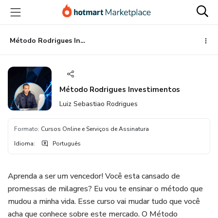
Ir
Ir
Ir
para
para
para
o
o
o
conteúdo
pagamento
rodapé
Método Rodrigues Investimentos
principal
Método Rodrigues Investimentos
Luiz Sebastiao Rodrigues
Formato
:
Cursos Online e Serviços de Assinatura
Idioma
:
Português
Aprenda a ser um vencedor! Você esta cansado de
promessas de milagres? Eu vou te ensinar o método que
mudou a minha vida. Esse curso vai mudar tudo que você
acha que conhece sobre este mercado. O Método