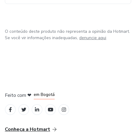
O conteúdo deste produto não representa a opinião da Hotmart.
Se você vir informações inadequadas,
denuncie aqui
em Amsterdam
em Madrid
em Bogotá
Feito com
❤
em Belo Horizonte
na Cidade do México
Conheça a Hotmart