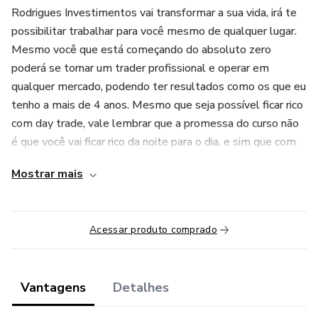
Rodrigues Investimentos vai transformar a sua vida, irá te
possibilitar trabalhar para você mesmo de qualquer lugar.
Mesmo você que está começando do absoluto zero
poderá se tornar um trader profissional e operar em
qualquer mercado, podendo ter resultados como os que eu
tenho a mais de 4 anos. Mesmo que seja possível ficar rico
com day trade, vale lembrar que a promessa do curso não
é que você vai ficar rico da noite para o dia, e sim que com
dedicação e muito estudo você poderá ter uma renda extra
Mostrar mais
ou até mesmo o seu salário trabalhando pra você mesmo.
''Todas as estratégias e investimentos envolvem risco de
Acessar produto comprado
perda. Nenhuma informação contida neste produto deve
ser interpretada como uma garantia de resultados.''
Vantagens
Detalhes