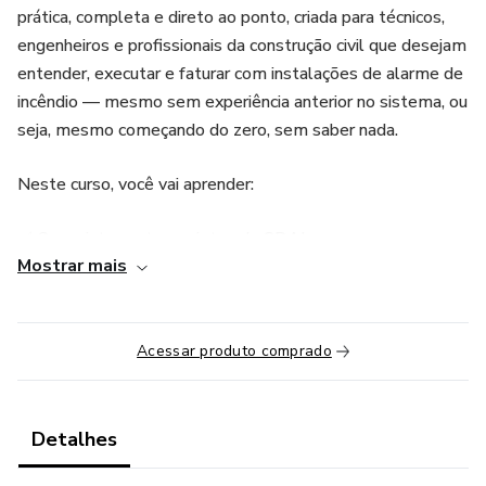
prática, completa e direto ao ponto, criada para técnicos,
engenheiros e profissionais da construção civil que desejam
entender, executar e faturar com instalações de alarme de
incêndio — mesmo sem experiência anterior no sistema, ou
seja, mesmo começando do zero, sem saber nada.
Neste curso, você vai aprender:
✅ Como interpretar projetos de SDAI
Mostrar mais
✅ Como instalar centrais, detectores, acionadores, sirenes
e sinalizações
Acessar produto comprado
✅ Como organizar e executar a obra de forma profissional
✅ Boas práticas, trechos da norma NBR 17240 e ITs
Detalhes
estaduais