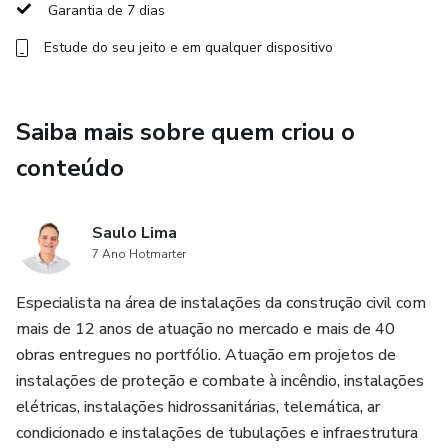
Garantia de 7 dias
✅ Como orçar e oferecer contratos de instalação e
Estude do seu jeito e em qualquer dispositivo
manutenção precificando corretamente os seus serviços
Você verá tudo isso na prática, com demonstrações reais e
explicações simples, sem enrolação.
Saiba mais sobre quem criou o
conteúdo
Ideal para quem quer se especializar, ampliar o portfólio de
serviços e entrar de vez no mercado de instalações
prediais com foco em prevenção contra incêndios.
Saulo Lima
7 Ano Hotmarter
Especialista na área de instalações da construção civil com
mais de 12 anos de atuação no mercado e mais de 40
obras entregues no portfólio. Atuação em projetos de
instalações de proteção e combate à incêndio, instalações
elétricas, instalações hidrossanitárias, telemática, ar
condicionado e instalações de tubulações e infraestrutura