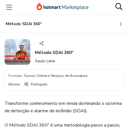
Ir
Ir
Ir
para
para
para
o
o
o
conteúdo
pagamento
rodapé
Método SDAI 360º
principal
Método SDAI 360º
Saulo Lima
Formato
:
Cursos Online e Serviços de Assinatura
Idioma
:
Português
Transforme conhecimento em renda dominando o sistema
de detecção e alarme de incêndio (SDAI).
O Método SDAI 360º é uma metodologia passo a passo,