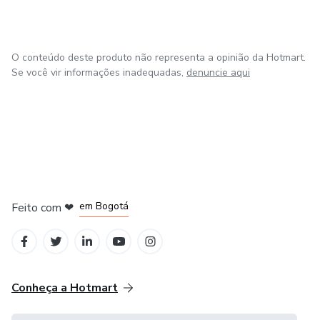
O conteúdo deste produto não representa a opinião da Hotmart.
Se você vir informações inadequadas,
denuncie aqui
em Amsterdam
em Madrid
em Bogotá
Feito com
❤
em Belo Horizonte
na Cidade do México
Conheça a Hotmart