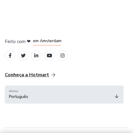
em Madrid
em Amsterdam
Feito com
❤
em Belo Horizonte
na Cidade do México
em Bogotá
Conheça a Hotmart
Idioma
Português