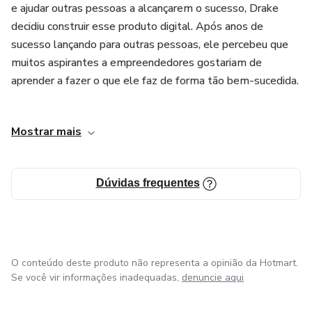
e ajudar outras pessoas a alcançarem o sucesso, Drake
decidiu construir esse produto digital. Após anos de
sucesso lançando para outras pessoas, ele percebeu que
muitos aspirantes a empreendedores gostariam de
aprender a fazer o que ele faz de forma tão bem-sucedida.
Com uma abordagem única e eficaz, Drake DespeeD está
Mostrar mais
pronto para ensinar e guiar aqueles que desejam alcançar
resultados extraordinários em seus lançamentos e
negócios perpétuos. Se você está em busca de estratégias
Dúvidas frequentes
comprovadas e um mentor experiente, não perca a
oportunidade de se juntar a Drake DespeeD nessa jornada
de sucesso.
O conteúdo deste produto não representa a opinião da Hotmart.
Se você vir informações inadequadas,
denuncie aqui