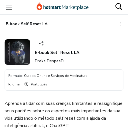
Ir
Ir
Ir
para
para
para
o
o
o
conteúdo
pagamento
rodapé
E-book Self Reset I.A
principal
E-book Self Reset I.A
Drake DespeeD
Formato
:
Cursos Online e Serviços de Assinatura
Idioma
:
Português
Aprenda a lidar com suas crenças limitantes e ressignifique
seus padrões sobre os aspectos mais importantes da sua
vida utilizando o método self reset com a ajuda da
inteligência artificial, o ChatGPT.