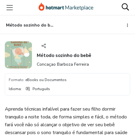
Ir
Ir
Ir
para
para
para
o
o
o
conteúdo
pagamento
rodapé
Método sozinho do bebê
principal
Método sozinho do bebê
Concaçao Barboza Ferreira
Formato
:
eBooks ou Documentos
Idioma
:
Português
Aprenda técnicas infalível para fazer seu filho dormir
tranquilo a noite toda, de forma simples e fácil, o método
fará você não só alcançar o objetivo de ver seu bebê
descansar pois o sono tranquilo é fundamental para saúde