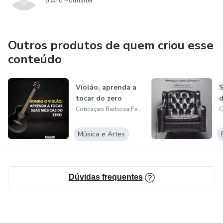
5 Ano Hotmarter
Outros produtos de quem criou esse
conteúdo
Violão, aprenda a
S
tocar do zero
d
Concaçao Barboza Ferreira
Música e Artes
Dúvidas frequentes