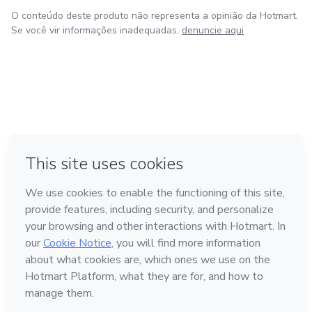
O conteúdo deste produto não representa a opinião da Hotmart.
Se você vir informações inadequadas,
denuncie aqui
em Amsterdam
em Madrid
em Bogotá
Feito com
❤
em Belo Horizonte
na Cidade do México
Conheça a Hotmart
Idioma
Português