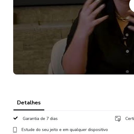
Ao aplicar o método que vou t
mina de ouro! Você vai aprende
cole, sem estratégias fechada
treinar sua atuação em microví
Detalhes
Garantia de 7 dias
Cert
Estude do seu jeito e em qualquer dispositivo