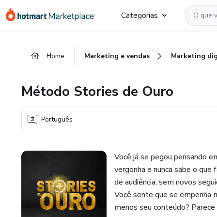
Ir
Ir
Ir
Categorias
para
para
para
o
o
o
conteúdo
pagamento
rodapé
Home
Marketing e vendas
Marketing dig
principal
Método Stories de Ouro
Português
Você já se pegou pensando em 
vergonha e nunca sabe o que f
de audiência, sem novos segui
Você sente que se empenha mu
menos seu conteúdo? Parece u