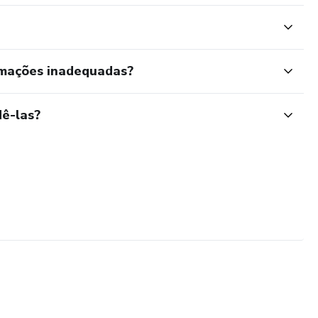
rmações inadequadas?
ê-las?