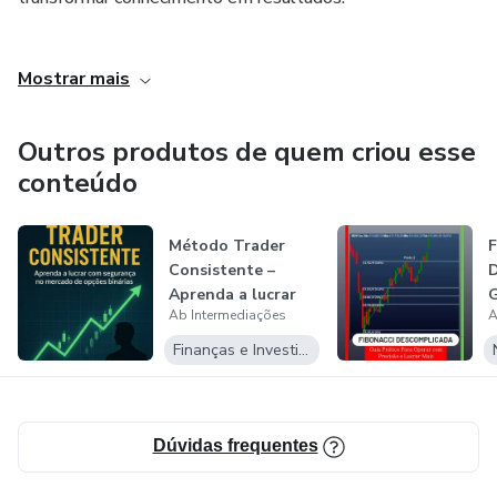
opções binárias.
______________________________________________________
🚀 Transforme conhecimento em prática, evite erros que já
Mostrar mais
custaram caro para muitos traders e conquiste a segurança
necessária para crescer no mercado.
Outros produtos de quem criou esse
conteúdo
Método Trader
F
Consistente –
D
Aprenda a lucrar
G
Ab Intermediações
A
com segurança n...
P
Finanças e Investimentos
Dúvidas frequentes