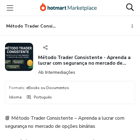
Ir
Ir
Ir
para
para
para
o
o
o
conteúdo
pagamento
rodapé
Método Trader Consistente - Aprenda a lucrar com segurança no mercado de opções binárias + Bônus Exclusivo
principal
Método Trader Consistente - Aprenda a
lucrar com segurança no mercado de
opções binárias + Bônus Exclusivo
Ab Intermediações
Formato
:
eBooks ou Documentos
Idioma
:
Português
📘 Método Trader Consistente – Aprenda a lucrar com
segurança no mercado de opções binárias