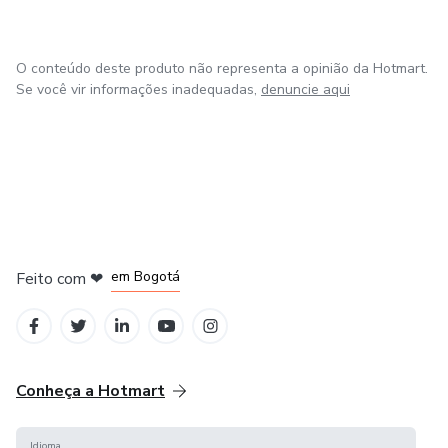
O conteúdo deste produto não representa a opinião da Hotmart.
Se você vir informações inadequadas,
denuncie aqui
em Amsterdam
em Madrid
em Bogotá
Feito com
❤
em Belo Horizonte
na Cidade do México
Conheça a Hotmart
Idioma