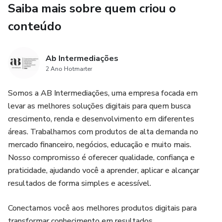
Saiba mais sobre quem criou o
destroem o emocional do trader.
conteúdo
✅ Um plano passo a passo para se tornar mais confiante
nas suas operações.
Ab Intermediações
✅ Um guia completo de gerenciamento de risco para
2 Ano Hotmarter
proteger seu capital e garantir crescimento sustentável.
Somos a AB Intermediações, uma empresa focada em
levar as melhores soluções digitais para quem busca
🎁 Bônus Exclusivo: você receberá uma planilha de gestão
crescimento, renda e desenvolvimento em diferentes
de capital editável no Excel, pronta para usar. Com ela,
áreas. Trabalhamos com produtos de alta demanda no
você poderá controlar sua banca, definir metas diárias (stop
mercado financeiro, negócios, educação e muito mais.
win e stop loss) e acompanhar sua evolução como trader
Nosso compromisso é oferecer qualidade, confiança e
de forma profissional.
praticidade, ajudando você a aprender, aplicar e alcançar
resultados de forma simples e acessível.
Este não é um material que promete “ficar rico rápido”, mas
sim um guia realista, direto e prático para quem busca
Conectamos você aos melhores produtos digitais para
consistência e resultados de verdade no mercado de
transformar conhecimento em resultados.