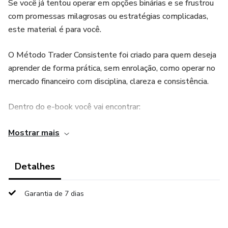
Se você já tentou operar em opções binárias e se frustrou
com promessas milagrosas ou estratégias complicadas,
este material é para você.
O Método Trader Consistente foi criado para quem deseja
aprender de forma prática, sem enrolação, como operar no
mercado financeiro com disciplina, clareza e consistência.
Dentro do e-book você vai encontrar:
✅ Conceitos essenciais de análise técnica (suporte,
Mostrar mais
resistência, linhas de tendência, padrões de velas e
gráficos).
Detalhes
✅ Estratégias comprovadas para identificar boas
Garantia de 7 dias
oportunidades de entrada.
✅ Dicas para evitar erros comuns que quebram bancas e