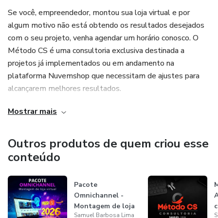
Se você, empreendedor, montou sua loja virtual e por
algum motivo não está obtendo os resultados desejados
com o seu projeto, venha agendar um horário conosco. O
Método CS é uma consultoria exclusiva destinada a
projetos já implementados ou em andamento na
plataforma Nuvemshop que necessitam de ajustes para
alcançarem melhores resultados.
Mostrar mais
Se precisa de assessoria com um especialista, agende seu
horário hoje mesmo.
Outros produtos de quem criou esse
conteúdo
Pacote
M
Omnichannel -
Montagem de loja
c
Samuel Barbosa Lima
S
com Tema Flex e