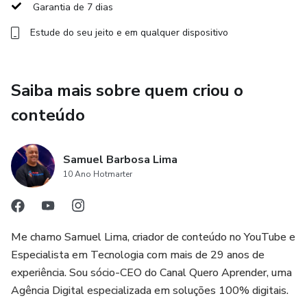
🔹 D — Diferenciação com IA
Garantia de 7 dias
Estude do seu jeito e em qualquer dispositivo
🔹 E — Escala e fidelização: IA, funil de vendas,
remarketing e automações
Além disso, você terá acesso a bônus exclusivos,
Saiba mais sobre quem criou o
templates prontos, e suporte exclusivo com especialista
conteúdo
na plataforma durante o período de acesso ao curso.
Ideal para iniciantes e empreendedores que querem sair do
Samuel Barbosa Lima
zero e começar a vender com uma loja profissional e
10 Ano Hotmarter
validada.
Me chamo Samuel Lima, criador de conteúdo no YouTube e
Especialista em Tecnologia com mais de 29 anos de
experiência. Sou sócio-CEO do Canal Quero Aprender, uma
Agência Digital especializada em soluções 100% digitais.