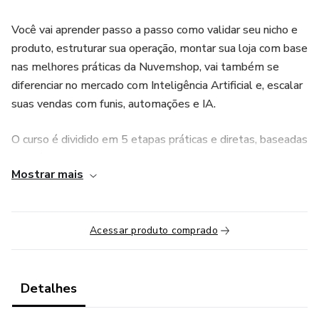
Você vai aprender passo a passo como validar seu nicho e
produto, estruturar sua operação, montar sua loja com base
nas melhores práticas da Nuvemshop, vai também se
diferenciar no mercado com Inteligência Artificial e, escalar
suas vendas com funis, automações e IA.
O curso é dividido em 5 etapas práticas e diretas, baseadas
no Método V.E.N.D.E.:
Mostrar mais
🔹 V — Validação: nicho, produto e posicionamento
🔹 E — Estrutura: logística, pagamentos, segurança e base
Acessar produto comprado
da operação
🔹 N — Nuvemshop: construção completa da loja
Detalhes