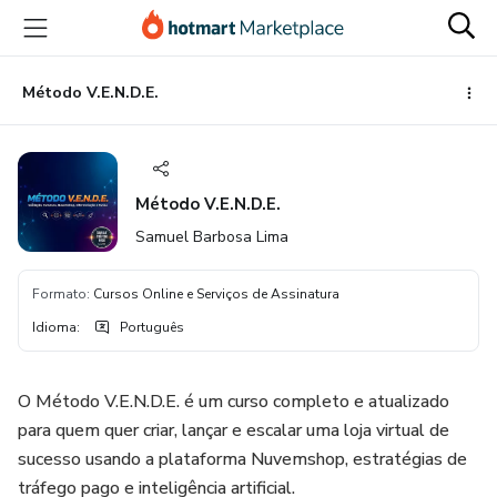
Ir
Ir
Ir
para
para
para
o
o
o
conteúdo
pagamento
rodapé
Método V.E.N.D.E.
principal
Método V.E.N.D.E.
Samuel Barbosa Lima
Formato
:
Cursos Online e Serviços de Assinatura
Idioma
:
Português
O Método V.E.N.D.E. é um curso completo e atualizado
para quem quer criar, lançar e escalar uma loja virtual de
sucesso usando a plataforma Nuvemshop, estratégias de
tráfego pago e inteligência artificial.