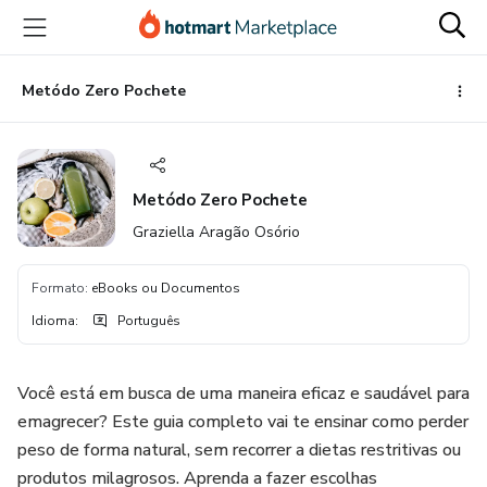
Ir
Ir
Ir
para
para
para
o
o
o
conteúdo
pagamento
rodapé
Metódo Zero Pochete
principal
Metódo Zero Pochete
Graziella Aragão Osório
Formato
:
eBooks ou Documentos
Idioma
:
Português
Você está em busca de uma maneira eficaz e saudável para
emagrecer? Este guia completo vai te ensinar como perder
peso de forma natural, sem recorrer a dietas restritivas ou
produtos milagrosos. Aprenda a fazer escolhas