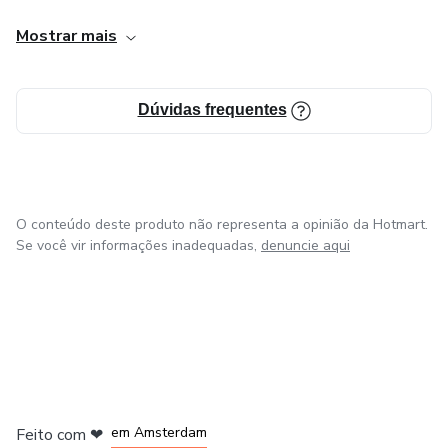
procuram, espero ajudar a cada um que comprar meus
Mostrar mais
cursos com essa dinâmica de ensino e aprendizagem.
Dúvidas frequentes
O conteúdo deste produto não representa a opinião da Hotmart.
Se você vir informações inadequadas,
denuncie aqui
em Madrid
em Amsterdam
Feito com
❤