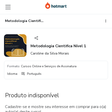
Ir
Ir
Ir
para
para
para
o
o
o
conteúdo
pagamento
rodapé
Metodologia Cientifica Nível 1
principal
Metodologia Cientifica Nível 1
Caroline da Silva Morais
Formato
:
Cursos Online e Serviços de Assinatura
Idioma
:
Português
Produto indisponível
Cadastre-se e mostre seu interesse em comprar para o(a)
autor(a) deste curso!