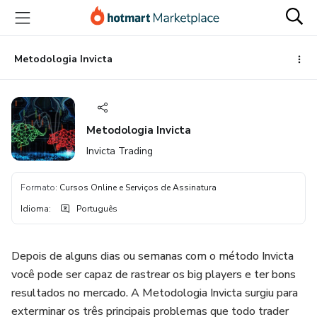
Ir
Ir
Ir
para
para
para
o
o
o
conteúdo
pagamento
rodapé
Metodologia Invicta
principal
Metodologia Invicta
Invicta Trading
Formato
:
Cursos Online e Serviços de Assinatura
Idioma
:
Português
Depois de alguns dias ou semanas com o método Invicta
você pode ser capaz de rastrear os big players e ter bons
resultados no mercado. A Metodologia Invicta surgiu para
exterminar os três principais problemas que todo trader