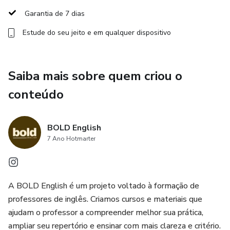
com mais consciência. Esse movimento é essencial para
Garantia de 7 dias
quem quer se afastar de uma prática automática e
Estude do seu jeito e em qualquer dispositivo
construir um ensino mais intencional.
O curso é assíncrono e pode ser feito no seu tempo. É
Saiba mais sobre quem criou o
também vitalício: para sempre seu. Além das aulas, você
terá acesso a materiais de apoio em PDF, incluindo
conteúdo
resumos de cada encontro, quizzes e uma linha do tempo
que ajuda a situar os métodos ao longo da história do
BOLD English
ensino de línguas.
7 Ano Hotmarter
A BOLD English é um projeto voltado à formação de
professores de inglês. Criamos cursos e materiais que
ajudam o professor a compreender melhor sua prática,
ampliar seu repertório e ensinar com mais clareza e critério.