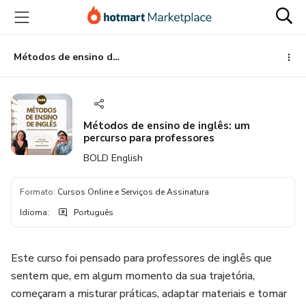
Ir
Ir
Ir
para
para
para
o
o
o
conteúdo
pagamento
rodapé
Métodos de ensino de inglês: um percurso para professores
principal
Métodos de ensino de inglês: um
percurso para professores
BOLD English
Formato
:
Cursos Online e Serviços de Assinatura
Idioma
:
Português
Este curso foi pensado para professores de inglês que
sentem que, em algum momento da sua trajetória,
começaram a misturar práticas, adaptar materiais e tomar