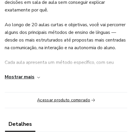
decisões em sala de aula sem conseguir explicar
exatamente por quê.
Ao longo de 20 aulas curtas e objetivas, você vai percorrer
alguns dos principais métodos de ensino de línguas —
desde os mais estruturados até propostas mais centradas
na comunicação, na interação e na autonomia do aluno.
Cada aula apresenta um método específico, com seu
contexto histórico, seus principais autores e os princípios
Mostrar mais
que orientam esse tipo de ensino. Além disso, você vai
encontrar exemplos concretos de como essas ideias
podem aparecer em sala de aula, o que facilita a
Acessar produto comprado
visualização e aproxima a teoria da prática.
Ao final do percurso, você terá desenvolvido um repertório
mais sólido para analisar sua própria aula, reconhecer
Detalhes
influências diferentes no seu trabalho e tomar decisões