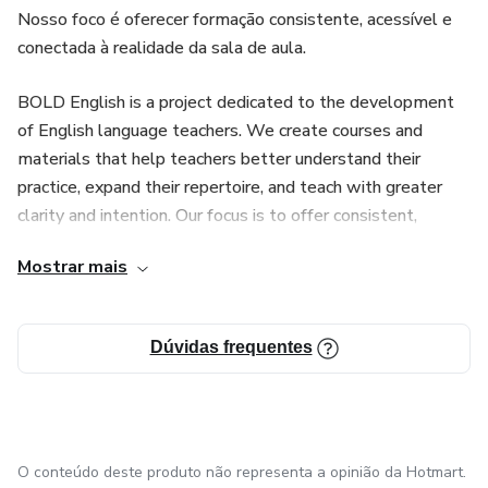
Nosso foco é oferecer formação consistente, acessível e
conectada à realidade da sala de aula.
BOLD English is a project dedicated to the development
of English language teachers. We create courses and
materials that help teachers better understand their
practice, expand their repertoire, and teach with greater
clarity and intention. Our focus is to offer consistent,
accessible training connected to the reality of the
Mostrar mais
classroom.
Dúvidas frequentes
O conteúdo deste produto não representa a opinião da Hotmart.