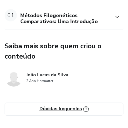
Conteúdo programático resumido:
01
Métodos Filogenéticos
Comparativos: Uma Introdução
AULA 01 - Contrastes Filogenéticos Independentes
AULA 02 - Mínimos Quadrados Generalizados
Filogenéticos
Saiba mais sobre quem criou o
conteúdo
AULA 03 - Movimento Browniano
AULA 04 - Modelos Alternativos ao BM & Seleção de
João Lucas da Silva
Modelos
2 Ano Hotmarter
AULA 05 - Modelos de Evolução de Caracteres Discretos
AULA 06 - Reconstrução/Estimativa de Estados
Dúvidas frequentes
Ancestrais