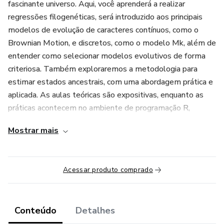
fascinante universo. Aqui, você aprenderá a realizar
regressões filogenéticas, será introduzido aos principais
modelos de evolução de caracteres contínuos, como o
Brownian Motion, e discretos, como o modelo Mk, além de
entender como selecionar modelos evolutivos de forma
criteriosa. Também exploraremos a metodologia para
estimar estados ancestrais, com uma abordagem prática e
aplicada. As aulas teóricas são expositivas, enquanto as
práticas acontecem no ambiente de programação R,
garantindo uma formação completa e voltada para a
Mostrar mais
aplicação real. Se você não conhece nada do R, ainda assim
vale a pena investir, dado que temos aultas teóricas
também. Além disso, na compra do curso, você tem
Acessar produto comprado
acesso a um breve minicurso de introdução ao R. Embarque
nessa jornada e amplie seus conhecimentos sobre
evolução, sistemática filogenética e os métodos
Conteúdo
Detalhes
comparativos!