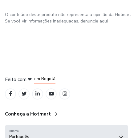
O conteúdo deste produto não representa a opinião da Hotmart.
Se você vir informações inadequadas,
denuncie aqui
em Amsterdam
em Madrid
em Bogotá
Feito com
❤
em Belo Horizonte
na Cidade do México
Conheça a Hotmart
Idioma
Português