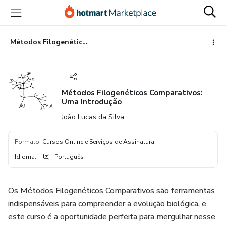
Ir
Ir
Ir
para
para
para
o
o
o
conteúdo
pagamento
rodapé
Métodos Filogenéticos Comparativos: Uma Introdução
principal
Métodos Filogenéticos Comparativos:
Uma Introdução
João Lucas da Silva
Formato
:
Cursos Online e Serviços de Assinatura
Idioma
:
Português
Os Métodos Filogenéticos Comparativos são ferramentas
indispensáveis para compreender a evolução biológica, e
este curso é a oportunidade perfeita para mergulhar nesse