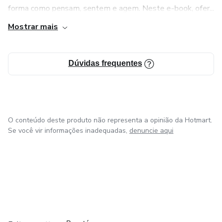
forma como pensam, sentem e agem. Neste e-book, ofer...
Mostrar mais
Dúvidas frequentes
O conteúdo deste produto não representa a opinião da Hotmart.
Se você vir informações inadequadas,
denuncie aqui
em Amsterdam
em Madrid