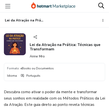
Ir
Ir
Ir
para
para
para
o
o
o
conteúdo
pagamento
rodapé
Lei da Atração na Prática: Técnicas que Transformam
principal
Lei da Atração na Prática: Técnicas que
Transformam
Anne Mro
Formato
:
eBooks ou Documentos
Idioma
:
Português
Descubra como ativar o poder da mente e transformar
seus sonhos em realidade com os Métodos Práticos da Lei
da Atração. Este guia direto ao ponto revela técnicas