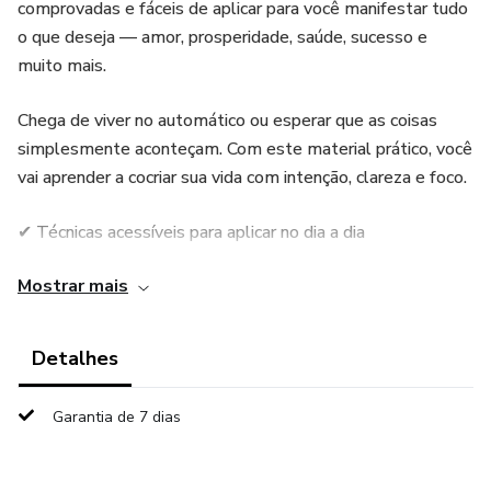
comprovadas e fáceis de aplicar para você manifestar tudo
o que deseja — amor, prosperidade, saúde, sucesso e
muito mais.
Chega de viver no automático ou esperar que as coisas
simplesmente aconteçam. Com este material prático, você
vai aprender a cocriar sua vida com intenção, clareza e foco.
✔ Técnicas acessíveis para aplicar no dia a dia
Mostrar mais
✔ Passo a passo simples, mesmo para iniciantes
✔ Resultados reais com base em práticas testadas
Detalhes
Não adie sua transformação. Comece hoje a atrair o que
Garantia de 7 dias
você realmente merece. O universo está pronto… e você?