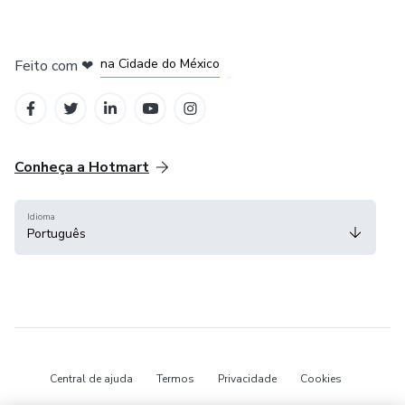
em Bogotá
em Amsterdam
em Madrid
na Cidade do México
Feito com
❤
em Belo Horizonte
Conheça a Hotmart
Idioma
Português
Central de ajuda
Termos
Privacidade
Cookies