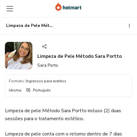
Ir
Ir
Ir
para
para
para
o
o
o
conteúdo
pagamento
rodapé
Limpeza de Pele Método Sara Portto
principal
Limpeza de Pele Método Sara Portto
Sara Porto
Formato
:
Ingressos para eventos
Idioma
:
Português
Limpeza de pele Método Sara Portto incluso (2) duas
sessões para o tratamento estético.
Limpeza de pele conta com o retorno dentro de 7 dias