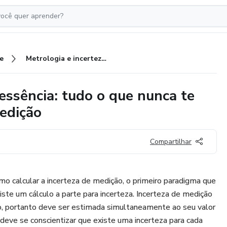
e
Metrologia e incerteza em sua essência: tudo o que nunca te contaram sobre incerteza de medição
essência: tudo o que nunca te
edição
Compartilhar
o calcular a incerteza de medição, o primeiro paradigma que
iste um cálculo a parte para incerteza. Incerteza de medição
do, portanto deve ser estimada simultaneamente ao seu valor
deve se conscientizar que existe uma incerteza para cada