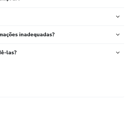
rmações inadequadas?
ê-las?