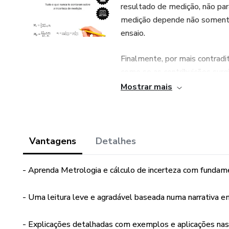
resultado de medição, não par
medição depende não somen
ensaio.
Finalmente, por mais contradit
como se as contribuições surg
modelo de medição que melhor
Mostrar mais
necessárias. Em Metrologia e 
sobre incerteza de medição o 
raciocínio para formar a sua re
Vantagens
Detalhes
- Aprenda Metrologia e cálculo de incerteza com funda
- Uma leitura leve e agradável baseada numa narrativa e
- Explicações detalhadas com exemplos e aplicações nas á