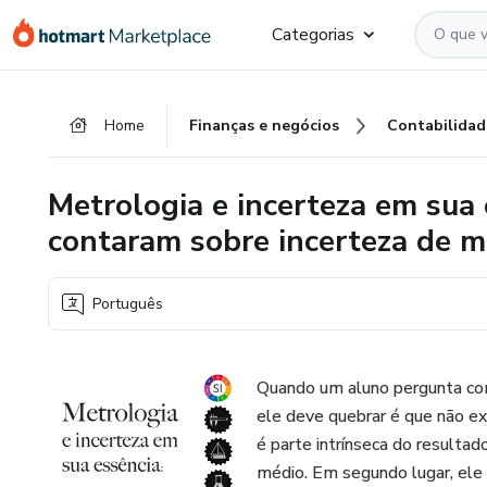
Ir
Ir
Ir
Categorias
para
para
para
o
o
o
conteúdo
pagamento
rodapé
Home
Finanças e negócios
Contabilidad
principal
Metrologia e incerteza em sua 
contaram sobre incerteza de m
Português
Quando um aluno pergunta com
ele deve quebrar é que não ex
é parte intrínseca do resulta
médio. Em segundo lugar, ele 