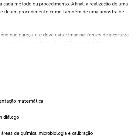
a cada método ou procedimento. Afinal, a realização de uma
te de um procedimento como também de uma amostra de
ório que pareça, ele deve evitar imaginar fontes de incerteza,
issem intuitivamente no cálculo. Deve sim elaborar um
 descreva a realidade do ensaio considerando as correções
incerteza em sua essência: tudo o que nunca te contaram
aluno é convidado a corrigir tais paradigmas e fundamentar o
sposta.
mentação matemática
m diálogo
reas de química, microbiologia e calibração