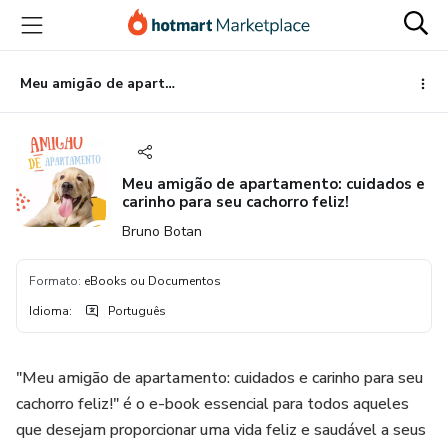
Ir
Ir
Ir
para
para
para
o
o
o
conteúdo
pagamento
rodapé
Meu amigão de apartamento: cuidados e carinho para seu cachorro feliz!
principal
Meu amigão de apartamento: cuidados e
carinho para seu cachorro feliz!
Bruno Botan
Formato
:
eBooks ou Documentos
Idioma
:
Português
"Meu amigão de apartamento: cuidados e carinho para seu
cachorro feliz!" é o e-book essencial para todos aqueles
que desejam proporcionar uma vida feliz e saudável a seus