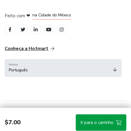
em Bogotá
em Amsterdam
em Madrid
na Cidade do México
Feito com
❤
em Belo Horizonte
Conheça a Hotmart
Idioma
Português
Central de ajuda
Termos
Privacidade
Cookies
$7.00
Ir para o carrinho
Hotmart — 2011-2026 © Todos os direitos reservados.