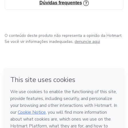
* Se sinta mais reconhecida pelos familiares e amigos, que
Dúvidas frequentes
irão notar um brilho diferente em você, pois fazer o que
gostamos nos deixa empolgada. E esse brilho é
contagiante!
O conteúdo deste produto não representa a opinião da Hotmart.
Se você vir informações inadequadas,
denuncie aqui
em Bogotá
em Amsterdam
em Madrid
na Cidade do México
Feito com
❤
em Belo Horizonte
Conheça a Hotmart