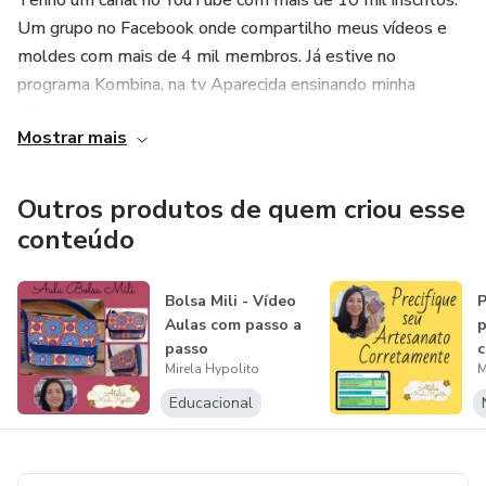
Tenho um canal no YouTube com mais de 10 mil inscritos.
Um grupo no Facebook onde compartilho meus vídeos e
moldes com mais de 4 mil membros. Já estive no
programa Kombina, na tv Aparecida ensinando minha
técnica.
Mostrar mais
O curso Renda Rápida com Bolsas e Acessórios Femininos
vai fazer com que você:
Outros produtos de quem criou esse
conteúdo
* Ganhe dinheiro rápido pois terá produtos lindos e
desejados por várias mulheres.
Bolsa Mili - Vídeo
P
Aulas com passo a
p
* Vai se sentir bem fazendo algo novo, saindo da mesmice.
passo
c
Vai trazer de volta sua empolgação e alegria, pois costurar
Mirela Hypolito
M
é uma delícia e ver o resultado da peça te dará muito
Educacional
prazer. E existem pesquisas que mostram que reduz o
stress e a depressão.