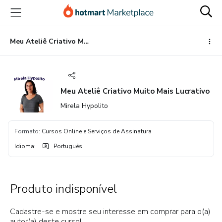
Ir
Ir
Ir
para
para
para
o
o
o
conteúdo
pagamento
rodapé
Meu Ateliê Criativo Muito Mais Lucrativo
principal
Meu Ateliê Criativo Muito Mais Lucrativo
Mirela Hypolito
Formato
:
Cursos Online e Serviços de Assinatura
Idioma
:
Português
Produto indisponível
Cadastre-se e mostre seu interesse em comprar para o(a)
autor(a) deste curso!