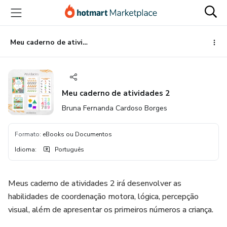
Ir
Ir
Ir
para
para
para
o
o
o
conteúdo
pagamento
rodapé
Meu caderno de atividades 2
principal
Meu caderno de atividades 2
Bruna Fernanda Cardoso Borges
Formato
:
eBooks ou Documentos
Idioma
:
Português
Meus caderno de atividades 2 irá desenvolver as
habilidades de coordenação motora, lógica, percepção
visual, além de apresentar os primeiros números a criança.