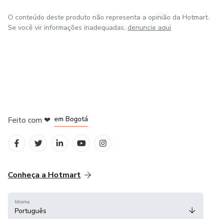
O conteúdo deste produto não representa a opinião da Hotmart.
Se você vir informações inadequadas,
denuncie aqui
em Amsterdam
em Madrid
em Bogotá
Feito com
❤
em Belo Horizonte
na Cidade do México
Conheça a Hotmart
Idioma
Português