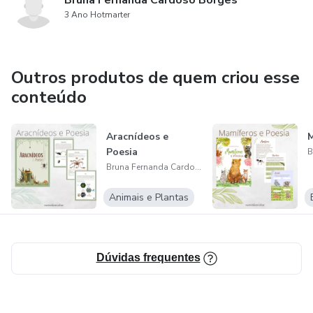
Bruna Fernanda Cardoso Borges
3 Ano Hotmarter
Outros produtos de quem criou esse
conteúdo
Aracnídeos e
M
Poesia
Bruna Fernanda Cardoso Borges
Animais e Plantas
Dúvidas frequentes