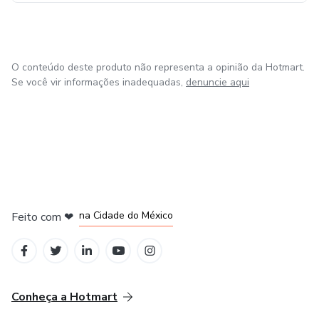
O conteúdo deste produto não representa a opinião da Hotmart.
Se você vir informações inadequadas,
denuncie aqui
em Bogotá
em Amsterdam
em Madrid
na Cidade do México
Feito com
❤
em Belo Horizonte
Conheça a Hotmart