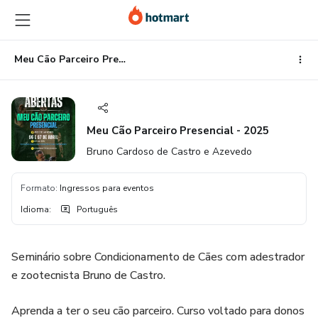
Ir
Ir
Ir
para
para
para
o
o
o
conteúdo
pagamento
rodapé
Meu Cão Parceiro Presencial - 2025
principal
Meu Cão Parceiro Presencial - 2025
Bruno Cardoso de Castro e Azevedo
Formato
:
Ingressos para eventos
Idioma
:
Português
Seminário sobre Condicionamento de Cães com adestrador
e zootecnista Bruno de Castro.
Aprenda a ter o seu cão parceiro. Curso voltado para donos