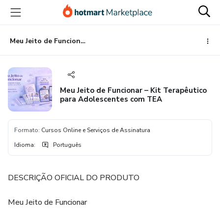
Ir
Ir
Ir
para
para
para
o
o
o
conteúdo
pagamento
rodapé
Meu Jeito de Funcionar – Kit Terapêutico para Adolescentes com TEA
principal
Meu Jeito de Funcionar – Kit Terapêutico
para Adolescentes com TEA
Formato
:
Cursos Online e Serviços de Assinatura
Idioma
:
Português
DESCRIÇÃO OFICIAL DO PRODUTO
Meu Jeito de Funcionar