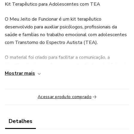
Kit Terapêutico para Adolescentes com TEA
O Meu Jeito de Funcionar é um kit terapêutico
desenvolvido para auxiliar psicólogos, profissionais da
saúde e famílias no trabalho emocional com adolescentes
com Transtorno do Espectro Autista (TEA).
O material foi criado para facilitar a comunicação, a
identificação de emoções e a construção de estratégias de
regulação, por meio de recursos visuais e psicoeducativos.
Mostrar mais
Muitos adolescentes autistas têm dificuldade para
expressar o que sentem, entender suas próprias reações
Acessar produto comprado
ou explicar situações que os sobrecarregam. Este kit foi
pensado para tornar essas experiências mais visíveis,
compreensíveis e trabalháveis em contexto terapêutico.
Detalhes