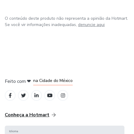
Guia para responsáveis compreenderem o funcionamento
do adolescente e aprenderem estratégias de apoio.
O conteúdo deste produto não representa a opinião da Hotmart.
Se você vir informações inadequadas,
denuncie aqui
Para quem é este material
Este kit é indicado para:
Psicólogos clínicos
em Bogotá
em Amsterdam
em Madrid
Neuropsicólogos
na Cidade do México
Feito com
❤
em Belo Horizonte
Terapeutas
Equipes escolares
Conheça a Hotmart
Pais de adolescentes com TEA
Idioma